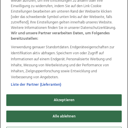
wieder aufrufen, um Ihre Einstellungen zu ändern oder Ihre
Einwilligung zu widerrufen, indem Sie auf den Link Cookie
Einstellungen bearbeiten am unteren Rand der Webseite klicken
Wir über uns
Mediadaten
Kontakt
Jobs
[oder das schwebende Symbol unten links auf der Webseite, falls
zutreffend]. Ihre Einstellungen gelten innerhalb unseres Website.
Datenschutz
Impressum
AGB Anzeigekunden
Weitere Informationen finden Sie in unserer Datenschutzerklärung.
AGB Website
Ehrenkodex
Politische Werbung
Wir und unsere Partner verarbeiten Daten, um Folgendes
bereitzustellen:
Verwendung genauer Standortdaten. Endgeräteeigenschaften zur
Weitere Angebote des Medienhauses Wimmer
Identifikation aktiv abfragen. Speichern von oder Zugriff auf
TV1
di-mog-i.at
OÖNow
Ischler Woche
Informationen auf einem Endgerät. Personalisierte Werbung und
Life Radio
OÖNachrichten
OÖN Immobilien
Inhalte, Messung von Werbeleistung und der Performance von
OÖN Karriere
OÖN Reise
Promenaden Galerien
Inhalten, Zielgruppenforschung sowie Entwicklung und
Regionaljobs
wasistlos.at
wirtrauern.at
Verbesserung von Angeboten.
Liste der Partner (Lieferanten)
Akzeptieren
Copyrights © 2026 Tips Zeitungs GmbH & Co KG
Alle ablehnen
developed by
11x11.net