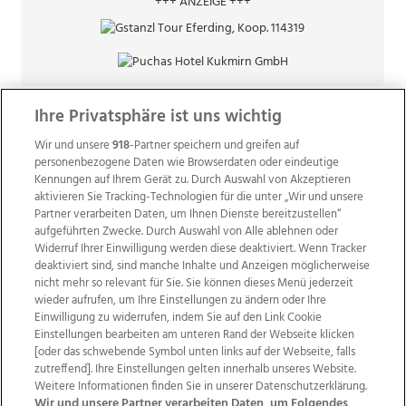
+++ ANZEIGE +++
Ihre Privatsphäre ist uns wichtig
Wir und unsere
918
-Partner speichern und greifen auf
personenbezogene Daten wie Browserdaten oder eindeutige
Kennungen auf Ihrem Gerät zu. Durch Auswahl von Akzeptieren
aktivieren Sie Tracking-Technologien für die unter „Wir und unsere
Partner verarbeiten Daten, um Ihnen Dienste bereitzustellen“
aufgeführten Zwecke. Durch Auswahl von Alle ablehnen oder
Widerruf Ihrer Einwilligung werden diese deaktiviert. Wenn Tracker
deaktiviert sind, sind manche Inhalte und Anzeigen möglicherweise
nicht mehr so relevant für Sie. Sie können dieses Menü jederzeit
wieder aufrufen, um Ihre Einstellungen zu ändern oder Ihre
Einwilligung zu widerrufen, indem Sie auf den Link Cookie
Einstellungen bearbeiten am unteren Rand der Webseite klicken
Wir über uns
Mediadaten
Kontakt
Jobs
[oder das schwebende Symbol unten links auf der Webseite, falls
Datenschutz
Impressum
AGB Anzeigekunden
zutreffend]. Ihre Einstellungen gelten innerhalb unseres Website.
AGB Website
Ehrenkodex
Politische Werbung
Weitere Informationen finden Sie in unserer Datenschutzerklärung.
Wir und unsere Partner verarbeiten Daten, um Folgendes