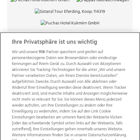
Ihre Privatsphäre ist uns wichtig
Wir und unsere
918
-Partner speichern und greifen auf
personenbezogene Daten wie Browserdaten oder eindeutige
Kennungen auf Ihrem Gerät zu. Durch Auswahl von Akzeptieren
aktivieren Sie Tracking-Technologien für die unter „Wir und unsere
Partner verarbeiten Daten, um Ihnen Dienste bereitzustellen“
aufgeführten Zwecke. Durch Auswahl von Alle ablehnen oder
Widerruf Ihrer Einwilligung werden diese deaktiviert. Wenn Tracker
deaktiviert sind, sind manche Inhalte und Anzeigen möglicherweise
nicht mehr so relevant für Sie. Sie können dieses Menü jederzeit
wieder aufrufen, um Ihre Einstellungen zu ändern oder Ihre
Einwilligung zu widerrufen, indem Sie auf den Link Cookie
Einstellungen bearbeiten am unteren Rand der Webseite klicken
Wir über uns
Mediadaten
Kontakt
Jobs
[oder das schwebende Symbol unten links auf der Webseite, falls
Datenschutz
Impressum
AGB Anzeigekunden
zutreffend]. Ihre Einstellungen gelten innerhalb unseres Website.
AGB Website
Ehrenkodex
Politische Werbung
Weitere Informationen finden Sie in unserer Datenschutzerklärung.