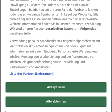
wieder aufrufen, um Ihre Einstellungen zu ändern oder Ihre
Einwilligung zu widerrufen, indem Sie auf den Link Cookie
Einstellungen bearbeiten am unteren Rand der Webseite klicken
Wir über uns
Mediadaten
Kontakt
Jobs
[oder das schwebende Symbol unten links auf der Webseite, falls
Datenschutz
Impressum
AGB Anzeigekunden
zutreffend]. Ihre Einstellungen gelten innerhalb unseres Website.
Weitere Informationen finden Sie in unserer Datenschutzerklärung.
AGB Website
Ehrenkodex
Politische Werbung
Wir und unsere Partner verarbeiten Daten, um Folgendes
bereitzustellen:
Verwendung genauer Standortdaten. Endgeräteeigenschaften zur
Weitere Angebote des Medienhauses Wimmer
Identifikation aktiv abfragen. Speichern von oder Zugriff auf
TV1
di-mog-i.at
OÖNow
Ischler Woche
Informationen auf einem Endgerät. Personalisierte Werbung und
Life Radio
OÖNachrichten
OÖN Immobilien
Inhalte, Messung von Werbeleistung und der Performance von
OÖN Karriere
OÖN Reise
Promenaden Galerien
Inhalten, Zielgruppenforschung sowie Entwicklung und
Regionaljobs
wasistlos.at
wirtrauern.at
Verbesserung von Angeboten.
Liste der Partner (Lieferanten)
Akzeptieren
Copyrights © 2026 Tips Zeitungs GmbH & Co KG
developed by
11x11.net
Alle ablehnen