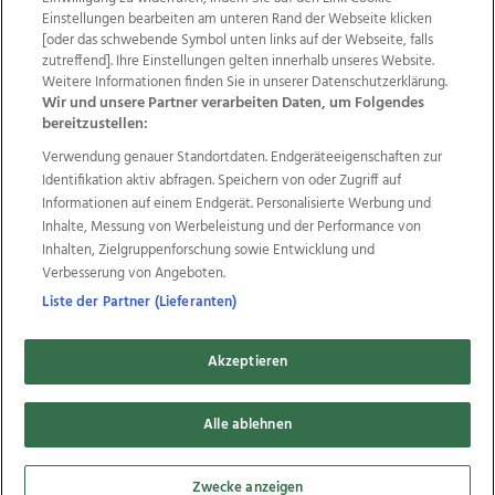
Einstellungen bearbeiten am unteren Rand der Webseite klicken
Wir über uns
Mediadaten
Kontakt
Jobs
[oder das schwebende Symbol unten links auf der Webseite, falls
zutreffend]. Ihre Einstellungen gelten innerhalb unseres Website.
Datenschutz
Impressum
AGB Anzeigekunden
Weitere Informationen finden Sie in unserer Datenschutzerklärung.
AGB Website
Ehrenkodex
Politische Werbung
Wir und unsere Partner verarbeiten Daten, um Folgendes
bereitzustellen:
Verwendung genauer Standortdaten. Endgeräteeigenschaften zur
Weitere Angebote des Medienhauses Wimmer
Identifikation aktiv abfragen. Speichern von oder Zugriff auf
TV1
di-mog-i.at
OÖNow
Ischler Woche
Informationen auf einem Endgerät. Personalisierte Werbung und
Life Radio
OÖNachrichten
OÖN Immobilien
Inhalte, Messung von Werbeleistung und der Performance von
OÖN Karriere
OÖN Reise
Promenaden Galerien
Inhalten, Zielgruppenforschung sowie Entwicklung und
Regionaljobs
wasistlos.at
wirtrauern.at
Verbesserung von Angeboten.
Liste der Partner (Lieferanten)
Akzeptieren
Copyrights © 2026 Tips Zeitungs GmbH & Co KG
Alle ablehnen
developed by
11x11.net
Cookie Einstellungen bearbeiten
Zwecke anzeigen