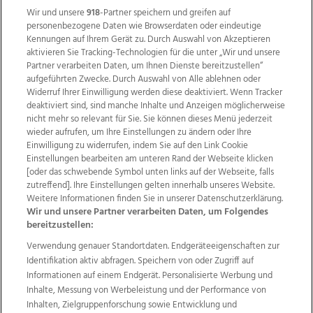
Wir und unsere
918
-Partner speichern und greifen auf
personenbezogene Daten wie Browserdaten oder eindeutige
Kennungen auf Ihrem Gerät zu. Durch Auswahl von Akzeptieren
aktivieren Sie Tracking-Technologien für die unter „Wir und unsere
Partner verarbeiten Daten, um Ihnen Dienste bereitzustellen“
aufgeführten Zwecke. Durch Auswahl von Alle ablehnen oder
Widerruf Ihrer Einwilligung werden diese deaktiviert. Wenn Tracker
deaktiviert sind, sind manche Inhalte und Anzeigen möglicherweise
nicht mehr so relevant für Sie. Sie können dieses Menü jederzeit
wieder aufrufen, um Ihre Einstellungen zu ändern oder Ihre
Einwilligung zu widerrufen, indem Sie auf den Link Cookie
Einstellungen bearbeiten am unteren Rand der Webseite klicken
Wir über uns
Mediadaten
Kontakt
Jobs
[oder das schwebende Symbol unten links auf der Webseite, falls
zutreffend]. Ihre Einstellungen gelten innerhalb unseres Website.
Datenschutz
Impressum
AGB Anzeigekunden
Weitere Informationen finden Sie in unserer Datenschutzerklärung.
AGB Website
Ehrenkodex
Politische Werbung
Wir und unsere Partner verarbeiten Daten, um Folgendes
bereitzustellen:
Verwendung genauer Standortdaten. Endgeräteeigenschaften zur
Weitere Angebote des Medienhauses Wimmer
Identifikation aktiv abfragen. Speichern von oder Zugriff auf
TV1
di-mog-i.at
OÖNow
Ischler Woche
Informationen auf einem Endgerät. Personalisierte Werbung und
Life Radio
OÖNachrichten
OÖN Immobilien
Inhalte, Messung von Werbeleistung und der Performance von
OÖN Karriere
OÖN Reise
Promenaden Galerien
Inhalten, Zielgruppenforschung sowie Entwicklung und