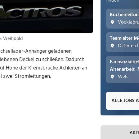
finden
Küchenleitu
Vöcklabr
Teamleiter M
to: Weihbold
Österreic
echsellader-Anhänger geladenen
riebenen Deckel zu schließen. Dadurch
Fachsozialbe
Auf Höhe der Kremsbrücke Achleiten an
Altenarbeit_
el zwei Stromleitungen.
Wels
ALLE JOBS 
AKT