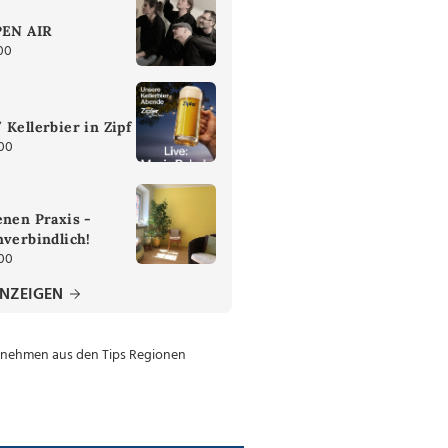
PEN AIR
00
 Kellerbier in Zipf
:00
enen Praxis -
nverbindlich!
:00
ANZEIGEN