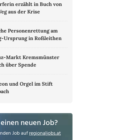
rferin erzählt in Buch von
eg aus der Krise
che Personenrettung am
g-Ursprung in Roßleithen
uz-Markt Kremsmünster
ich über Spende
on und Orgel im Stift
bach
 einen neuen Job?
enden Job auf
regionaljobs.at