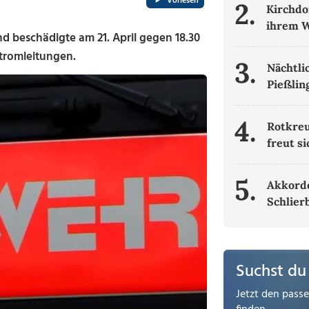
Vorlesen
2.
Kirchdo
ihrem W
 beschädigte am 21. April gegen 18.30
tromleitungen.
3.
Nächtli
Pießlin
4.
Rotkre
freut s
5.
Akkorde
Schlier
Suchst du
Jetzt den pass