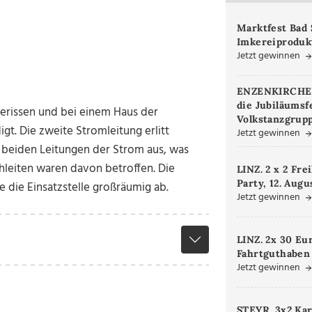
Marktfest Bad 
Imkereiproduk
Jetzt gewinnen
ENZENKIRCHEN.
die Jubiläumsf
bgerissen und bei einem Haus der
Volkstanzgrupp
t. Die zweite Stromleitung erlitt
Jetzt gewinnen
f beiden Leitungen der Strom aus, was
hleiten waren davon betroffen. Die
LINZ. 2 x 2 Fre
Party, 12. Augu
e die Einsatzstelle großräumig ab.
Jetzt gewinnen
LINZ. 2x 30 Eu
Fahrtguthaben
Jetzt gewinnen
STEYR. 3x2 Kar