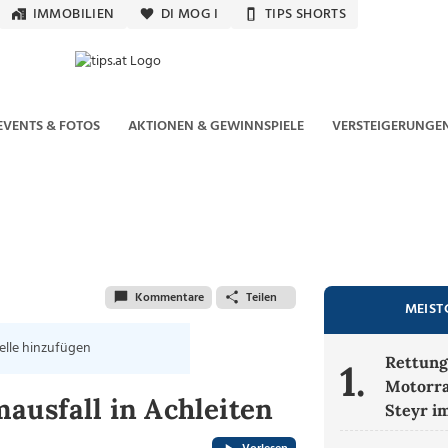
IMMOBILIEN
DI MOG I
TIPS SHORTS
EVENTS & FOTOS
AKTIONEN & GEWINNSPIELE
VERSTEIGERUNGE
Kommentare
Teilen
MEIST
elle hinzufügen
Rettung
1.
Motorra
ausfall in Achleiten
Steyr i