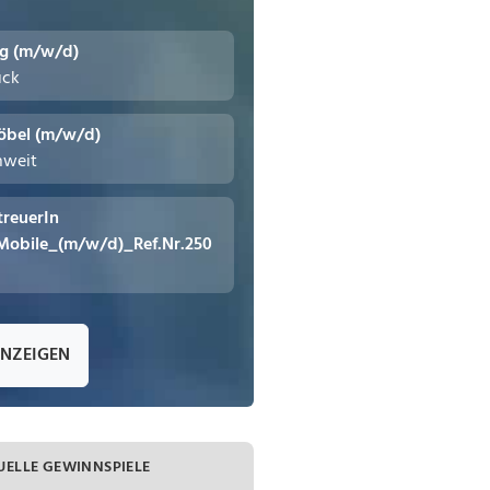
ng (m/w/d)
uck
öbel (m/w/d)
hweit
treuerIn
Mobile_(m/w/d)_Ref.Nr.250
ANZEIGEN
UELLE GEWINNSPIELE