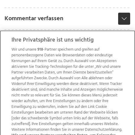
Kommentar verfassen
Ihre Privatsphäre ist uns wichtig
Wir und unsere
918
-Partner speichern und greifen auf
personenbezogene Daten wie Browserdaten oder eindeutige
Kennungen auf Ihrem Gerät zu. Durch Auswahl von Akzeptieren
aktivieren Sie Tracking-Technologien für die unter „Wir und unsere
Partner verarbeiten Daten, um Ihnen Dienste bereitzustellen“
aufgeführten Zwecke. Durch Auswahl von Alle ablehnen oder
Widerruf Ihrer Einwilligung werden diese deaktiviert. Wenn Tracker
deaktiviert sind, sind manche Inhalte und Anzeigen möglicherweise
nicht mehr so relevant für Sie. Sie können dieses Menü jederzeit
wieder aufrufen, um Ihre Einstellungen zu ändern oder Ihre
Einwilligung zu widerrufen, indem Sie auf den Link Cookie
Einstellungen bearbeiten am unteren Rand der Webseite klicken
Wir über uns
Mediadaten
Kontakt
Jobs
[oder das schwebende Symbol unten links auf der Webseite, falls
Datenschutz
Impressum
AGB Anzeigekunden
zutreffend]. Ihre Einstellungen gelten innerhalb unseres Website.
AGB Website
Ehrenkodex
Politische Werbung
Weitere Informationen finden Sie in unserer Datenschutzerklärung.