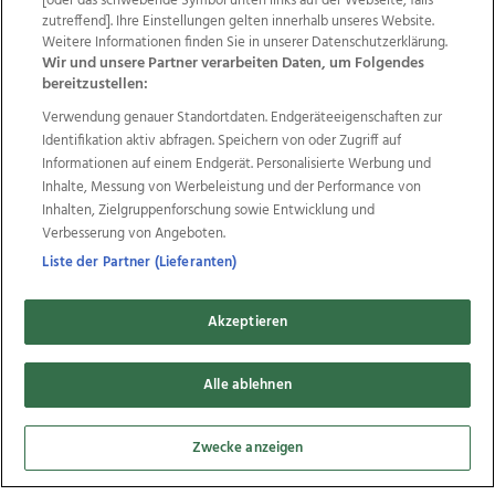
[oder das schwebende Symbol unten links auf der Webseite, falls
zutreffend]. Ihre Einstellungen gelten innerhalb unseres Website.
Datenschutz
Impressum
AGB Anzeigekunden
Weitere Informationen finden Sie in unserer Datenschutzerklärung.
AGB Website
Ehrenkodex
Politische Werbung
Wir und unsere Partner verarbeiten Daten, um Folgendes
bereitzustellen:
Verwendung genauer Standortdaten. Endgeräteeigenschaften zur
Weitere Angebote des Medienhauses Wimmer
Identifikation aktiv abfragen. Speichern von oder Zugriff auf
TV1
di-mog-i.at
OÖNow
Ischler Woche
Informationen auf einem Endgerät. Personalisierte Werbung und
Life Radio
OÖNachrichten
OÖN Immobilien
Inhalte, Messung von Werbeleistung und der Performance von
OÖN Karriere
OÖN Reise
Promenaden Galerien
Inhalten, Zielgruppenforschung sowie Entwicklung und
Regionaljobs
wasistlos.at
wirtrauern.at
Verbesserung von Angeboten.
Liste der Partner (Lieferanten)
Akzeptieren
Copyrights © 2026 Tips Zeitungs GmbH & Co KG
Alle ablehnen
developed by
11x11.net
Cookie Einstellungen bearbeiten
Zwecke anzeigen