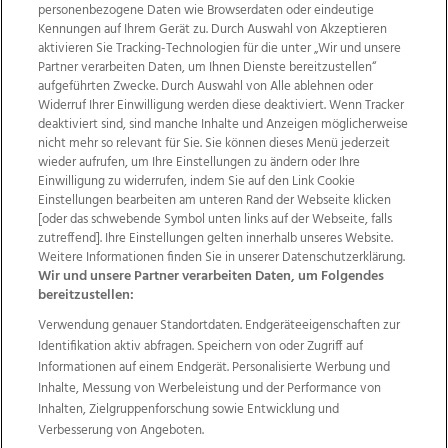
personenbezogene Daten wie Browserdaten oder eindeutige
Kennungen auf Ihrem Gerät zu. Durch Auswahl von Akzeptieren
aktivieren Sie Tracking-Technologien für die unter „Wir und unsere
Partner verarbeiten Daten, um Ihnen Dienste bereitzustellen“
aufgeführten Zwecke. Durch Auswahl von Alle ablehnen oder
Widerruf Ihrer Einwilligung werden diese deaktiviert. Wenn Tracker
deaktiviert sind, sind manche Inhalte und Anzeigen möglicherweise
nicht mehr so relevant für Sie. Sie können dieses Menü jederzeit
wieder aufrufen, um Ihre Einstellungen zu ändern oder Ihre
Einwilligung zu widerrufen, indem Sie auf den Link Cookie
Einstellungen bearbeiten am unteren Rand der Webseite klicken
Wir über uns
Mediadaten
Kontakt
Jobs
[oder das schwebende Symbol unten links auf der Webseite, falls
zutreffend]. Ihre Einstellungen gelten innerhalb unseres Website.
Datenschutz
Impressum
AGB Anzeigekunden
Weitere Informationen finden Sie in unserer Datenschutzerklärung.
AGB Website
Ehrenkodex
Politische Werbung
Wir und unsere Partner verarbeiten Daten, um Folgendes
bereitzustellen:
Verwendung genauer Standortdaten. Endgeräteeigenschaften zur
Weitere Angebote des Medienhauses Wimmer
Identifikation aktiv abfragen. Speichern von oder Zugriff auf
TV1
di-mog-i.at
OÖNow
Ischler Woche
Informationen auf einem Endgerät. Personalisierte Werbung und
Life Radio
OÖNachrichten
OÖN Immobilien
Inhalte, Messung von Werbeleistung und der Performance von
OÖN Karriere
OÖN Reise
Promenaden Galerien
Inhalten, Zielgruppenforschung sowie Entwicklung und
Regionaljobs
wasistlos.at
wirtrauern.at
Verbesserung von Angeboten.