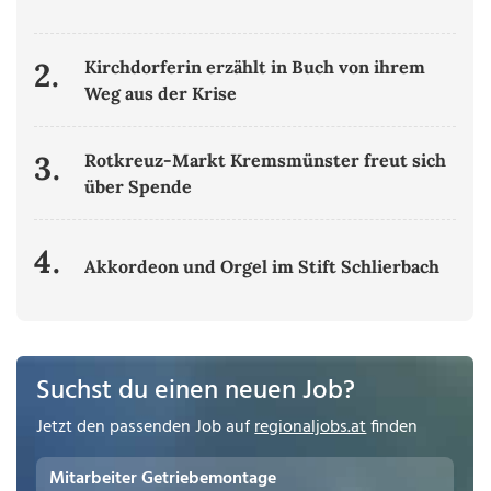
2.
Kirchdorferin erzählt in Buch von ihrem
Weg aus der Krise
3.
Rotkreuz-Markt Kremsmünster freut sich
über Spende
4.
Akkordeon und Orgel im Stift Schlierbach
Suchst du einen neuen Job?
Jetzt den passenden Job auf
regionaljobs.at
finden
Mitarbeiter Getriebemontage