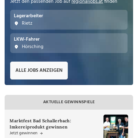
Jetzt den passenden Job auf
regionaljobs.at
finden
Lagerarbeiter
Rietz
LKW-Fahrer
Hörsching
ALLE JOBS ANZEIGEN
AKTUELLE GEWINNSPIELE
Marktfest Bad Schallerbach:
Imkereiprodukt gewinnen
Jetzt gewinnen