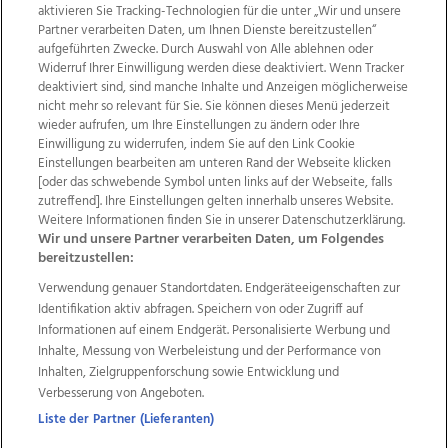
aktivieren Sie Tracking-Technologien für die unter „Wir und unsere
Partner verarbeiten Daten, um Ihnen Dienste bereitzustellen“
aufgeführten Zwecke. Durch Auswahl von Alle ablehnen oder
Widerruf Ihrer Einwilligung werden diese deaktiviert. Wenn Tracker
deaktiviert sind, sind manche Inhalte und Anzeigen möglicherweise
nicht mehr so relevant für Sie. Sie können dieses Menü jederzeit
wieder aufrufen, um Ihre Einstellungen zu ändern oder Ihre
Einwilligung zu widerrufen, indem Sie auf den Link Cookie
Einstellungen bearbeiten am unteren Rand der Webseite klicken
Wir über uns
Mediadaten
Kontakt
Jobs
[oder das schwebende Symbol unten links auf der Webseite, falls
zutreffend]. Ihre Einstellungen gelten innerhalb unseres Website.
Datenschutz
Impressum
AGB Anzeigekunden
Weitere Informationen finden Sie in unserer Datenschutzerklärung.
AGB Website
Ehrenkodex
Politische Werbung
Wir und unsere Partner verarbeiten Daten, um Folgendes
bereitzustellen:
Verwendung genauer Standortdaten. Endgeräteeigenschaften zur
Weitere Angebote des Medienhauses Wimmer
Identifikation aktiv abfragen. Speichern von oder Zugriff auf
TV1
di-mog-i.at
OÖNow
Ischler Woche
Informationen auf einem Endgerät. Personalisierte Werbung und
Life Radio
OÖNachrichten
OÖN Immobilien
Inhalte, Messung von Werbeleistung und der Performance von
OÖN Karriere
OÖN Reise
Promenaden Galerien
Inhalten, Zielgruppenforschung sowie Entwicklung und
Regionaljobs
wasistlos.at
wirtrauern.at
Verbesserung von Angeboten.
Liste der Partner (Lieferanten)