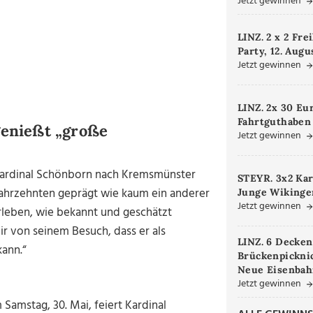
Jetzt gewinnen
LINZ. 2 x 2 Fre
Party, 12. Augu
Jetzt gewinnen
LINZ. 2x 30 Eu
Fahrtguthaben
genießt „große
Jetzt gewinnen
s Kardinal Schönborn nach Kremsmünster
STEYR. 3x2 Kar
Jahrzehnten geprägt wie kaum ein anderer
Junge Wikinger
Jetzt gewinnen
rleben, wie bekannt und geschätzt
ir von seinem Besuch, dass er als
LINZ. 6 Decken
kann.“
Brückenpicknic
Neue Eisenbah
Jetzt gewinnen
 Samstag, 30. Mai, feiert Kardinal