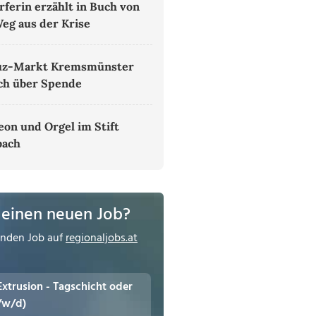
rferin erzählt in Buch von
eg aus der Krise
uz-Markt Kremsmünster
ich über Spende
on und Orgel im Stift
bach
 einen neuen Job?
enden Job auf
regionaljobs.at
 Extrusion - Tagschicht oder
/w/d)