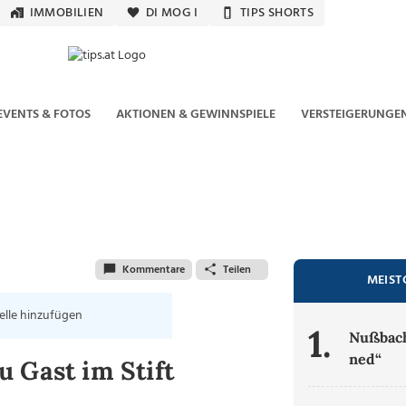
IMMOBILIEN
DI MOG I
TIPS SHORTS
EVENTS & FOTOS
AKTIONEN & GEWINNSPIELE
VERSTEIGERUNGE
Kommentare
Teilen
MEIST
elle hinzufügen
1.
Nußbach
ned“
 Gast im Stift