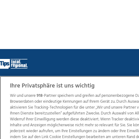
Ihre Privatsphäre ist uns wichtig
Wir über uns
Mediadaten
Kontakt
Jobs
Datens
Wir und unsere
918
-Partner speichern und greifen auf personenbezogene D
Browserdaten oder eindeutige Kennungen auf Ihrem Gerät zu. Durch Auswa
aktivieren Sie Tracking-Technologien für die unter „Wir und unsere Partner
Ihnen Dienste bereitzustellen“ aufgeführten Zwecke. Durch Auswahl von Al
Weit
Widerruf Ihrer Einwilligung werden diese deaktiviert. Wenn Tracker deaktivi
TV1
di-mog-i.at
OÖNow
Ischler Woche
Life Ra
Inhalte und Anzeigen möglicherweise nicht mehr so relevant für Sie. Sie k
Reg
jederzeit wieder aufrufen, um Ihre Einstellungen zu ändern oder Ihre Einwil
indem Sie auf den Link Cookie Einstellungen bearbeiten am unteren Rand d