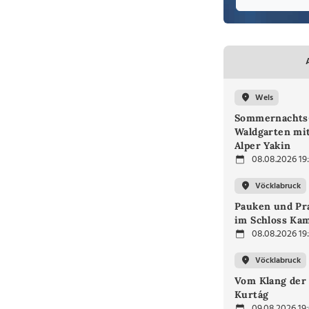
Wels
Sommernachts
Waldgarten mi
Alper Yakin
08.08.2026 19
Vöcklabruck
Pauken und Pra
im Schloss Ka
08.08.2026 19
Vöcklabruck
Vom Klang der 
Kurtág
09.08.2026 19