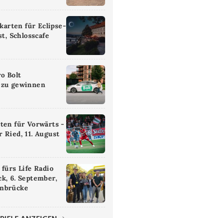
ikarten für Eclipse-
st, Schlosscafe
ro Bolt
 zu gewinnen
ten für Vorwärts -
 Ried, 11. August
 fürs Life Radio
k, 6. September,
nbrücke