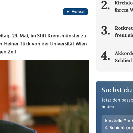
2.
Kirchdo
ihrem W
Vorlesen
3.
Rotkre
ag, 29. Mai, im Stift Kremsmünster zu
freut s
Jan-Heiner Tück von der Universität Wien
4.
en Zeit.
Akkorde
Schlier
Suchst du
Jetzt den pass
finden
Einsteller*in
4-Schicht (m