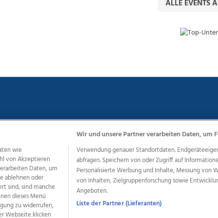
ALLE EVENTS 
Wir und unsere Partner verarbeiten Daten, um F
chutz
Impressum
AGB Anzeigekunden
AGB Website
Eh
aten wie
Verwendung genauer Standortdaten. Endgeräteeigensc
hl von Akzeptieren
abfragen. Speichern von oder Zugriff auf Information
 verarbeiten Daten, um
Personalisierte Werbung und Inhalte, Messung von 
le ablehnen oder
ere Angebote des Medienhauses Wimmer
von Inhalten, Zielgruppenforschung sowie Entwickl
ert sind, sind manche
Angeboten.
dio
OÖNachrichten
OÖN Immobilien
OÖN Karriere
OÖN 
önnen dieses Menü
ionaljobs
wasistlos.at
wirtrauern.at
Liste der Partner (Lieferanten)
ligung zu widerrufen,
er Webseite klicken