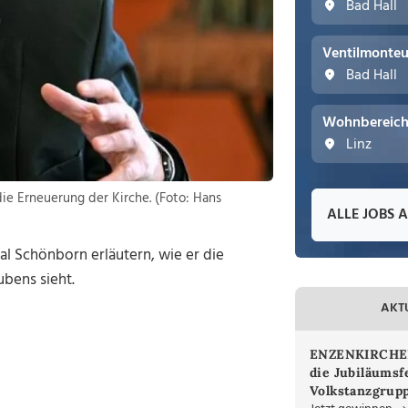
Bad Hall
Ventilmonteu
Bad Hall
Wohnbereichs
Linz
ie Erneuerung der Kirche. (Foto: Hans
ALLE JOBS 
l Schönborn erläutern, wie er die
bens sieht.
AKT
ENZENKIRCHEN.
die Jubiläumsf
Volkstanzgrupp