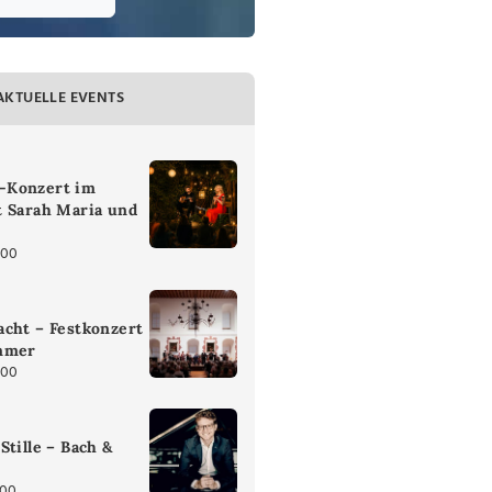
AKTUELLE EVENTS
-Konzert im
t Sarah Maria und
:00
cht – Festkonzert
mmer
:00
Stille – Bach &
:00