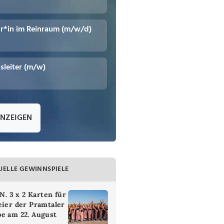
r*in im Reinraum (m/w/d)
leiter (m/w)
ANZEIGEN
UELLE GEWINNSPIELE
 3 x 2 Karten für
eier der Pramtaler
e am 22. August