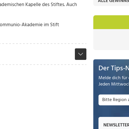
ALLE GEWINNS
demischen Kapelle des Stiftes. Auch
Communio-Akademie im Stift
Der Tips-
Melde dich für 
Jeden Mittwoch
NEWSLETTE