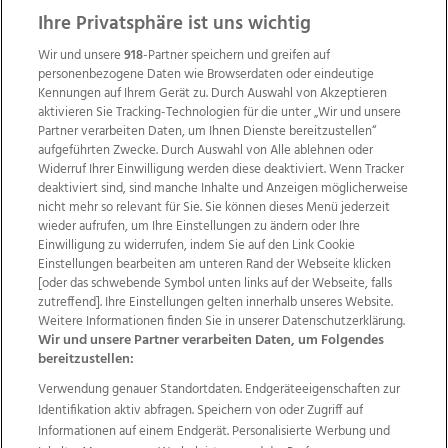
Ihre Privatsphäre ist uns wichtig
Wir und unsere
918
-Partner speichern und greifen auf
personenbezogene Daten wie Browserdaten oder eindeutige
Kennungen auf Ihrem Gerät zu. Durch Auswahl von Akzeptieren
aktivieren Sie Tracking-Technologien für die unter „Wir und unsere
Partner verarbeiten Daten, um Ihnen Dienste bereitzustellen“
aufgeführten Zwecke. Durch Auswahl von Alle ablehnen oder
Widerruf Ihrer Einwilligung werden diese deaktiviert. Wenn Tracker
deaktiviert sind, sind manche Inhalte und Anzeigen möglicherweise
nicht mehr so relevant für Sie. Sie können dieses Menü jederzeit
wieder aufrufen, um Ihre Einstellungen zu ändern oder Ihre
Einwilligung zu widerrufen, indem Sie auf den Link Cookie
Einstellungen bearbeiten am unteren Rand der Webseite klicken
Wir über uns
Mediadaten
Kontakt
Jobs
[oder das schwebende Symbol unten links auf der Webseite, falls
Datenschutz
Impressum
AGB Anzeigekunden
zutreffend]. Ihre Einstellungen gelten innerhalb unseres Website.
AGB Website
Ehrenkodex
Politische Werbung
Weitere Informationen finden Sie in unserer Datenschutzerklärung.
Wir und unsere Partner verarbeiten Daten, um Folgendes
bereitzustellen:
Weitere Angebote des Medienhauses Wimmer
Verwendung genauer Standortdaten. Endgeräteeigenschaften zur
Identifikation aktiv abfragen. Speichern von oder Zugriff auf
TV1
di-mog-i.at
OÖNow
Ischler Woche
Informationen auf einem Endgerät. Personalisierte Werbung und
Life Radio
OÖNachrichten
OÖN Immobilien