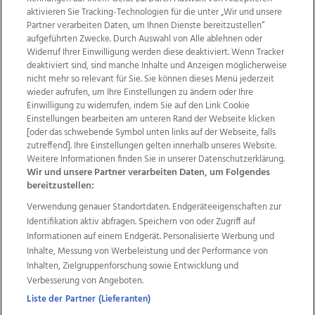
aktivieren Sie Tracking-Technologien für die unter „Wir und unsere
Partner verarbeiten Daten, um Ihnen Dienste bereitzustellen“
aufgeführten Zwecke. Durch Auswahl von Alle ablehnen oder
Widerruf Ihrer Einwilligung werden diese deaktiviert. Wenn Tracker
deaktiviert sind, sind manche Inhalte und Anzeigen möglicherweise
nicht mehr so relevant für Sie. Sie können dieses Menü jederzeit
wieder aufrufen, um Ihre Einstellungen zu ändern oder Ihre
Einwilligung zu widerrufen, indem Sie auf den Link Cookie
Einstellungen bearbeiten am unteren Rand der Webseite klicken
Wir über uns
Mediadaten
Kontakt
Jobs
[oder das schwebende Symbol unten links auf der Webseite, falls
zutreffend]. Ihre Einstellungen gelten innerhalb unseres Website.
Datenschutz
Impressum
AGB Anzeigekunden
Weitere Informationen finden Sie in unserer Datenschutzerklärung.
AGB Website
Ehrenkodex
Politische Werbung
Wir und unsere Partner verarbeiten Daten, um Folgendes
bereitzustellen:
Verwendung genauer Standortdaten. Endgeräteeigenschaften zur
Weitere Angebote des Medienhauses Wimmer
Identifikation aktiv abfragen. Speichern von oder Zugriff auf
TV1
di-mog-i.at
OÖNow
Ischler Woche
Informationen auf einem Endgerät. Personalisierte Werbung und
Life Radio
OÖNachrichten
OÖN Immobilien
Inhalte, Messung von Werbeleistung und der Performance von
OÖN Karriere
OÖN Reise
Promenaden Galerien
Inhalten, Zielgruppenforschung sowie Entwicklung und
Regionaljobs
wasistlos.at
wirtrauern.at
Verbesserung von Angeboten.
Liste der Partner (Lieferanten)