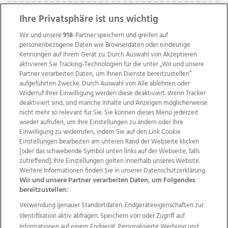
Ihre Privatsphäre ist uns wichtig
Wir und unsere
918
-Partner speichern und greifen auf
personenbezogene Daten wie Browserdaten oder eindeutige
Kennungen auf Ihrem Gerät zu. Durch Auswahl von Akzeptieren
aktivieren Sie Tracking-Technologien für die unter „Wir und unsere
Partner verarbeiten Daten, um Ihnen Dienste bereitzustellen“
aufgeführten Zwecke. Durch Auswahl von Alle ablehnen oder
Widerruf Ihrer Einwilligung werden diese deaktiviert. Wenn Tracker
deaktiviert sind, sind manche Inhalte und Anzeigen möglicherweise
nicht mehr so relevant für Sie. Sie können dieses Menü jederzeit
wieder aufrufen, um Ihre Einstellungen zu ändern oder Ihre
Einwilligung zu widerrufen, indem Sie auf den Link Cookie
Einstellungen bearbeiten am unteren Rand der Webseite klicken
Wir über uns
Mediadaten
Kontakt
Jobs
[oder das schwebende Symbol unten links auf der Webseite, falls
Datenschutz
Impressum
AGB Anzeigekunden
zutreffend]. Ihre Einstellungen gelten innerhalb unseres Website.
AGB Website
Ehrenkodex
Politische Werbung
Weitere Informationen finden Sie in unserer Datenschutzerklärung.
Wir und unsere Partner verarbeiten Daten, um Folgendes
bereitzustellen:
Weitere Angebote des Medienhauses Wimmer
Verwendung genauer Standortdaten. Endgeräteeigenschaften zur
Identifikation aktiv abfragen. Speichern von oder Zugriff auf
TV1
di-mog-i.at
OÖNow
Ischler Woche
Informationen auf einem Endgerät. Personalisierte Werbung und