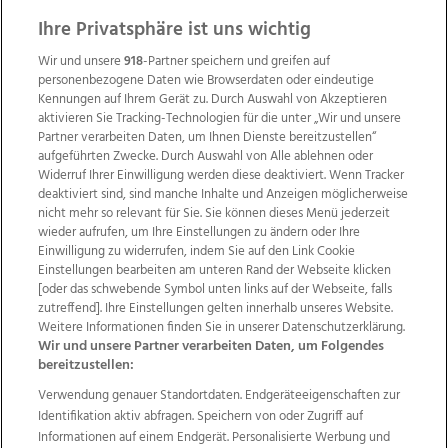
Ihre Privatsphäre ist uns wichtig
Wir und unsere
918
-Partner speichern und greifen auf
personenbezogene Daten wie Browserdaten oder eindeutige
Kennungen auf Ihrem Gerät zu. Durch Auswahl von Akzeptieren
aktivieren Sie Tracking-Technologien für die unter „Wir und unsere
Partner verarbeiten Daten, um Ihnen Dienste bereitzustellen“
aufgeführten Zwecke. Durch Auswahl von Alle ablehnen oder
Widerruf Ihrer Einwilligung werden diese deaktiviert. Wenn Tracker
deaktiviert sind, sind manche Inhalte und Anzeigen möglicherweise
nicht mehr so relevant für Sie. Sie können dieses Menü jederzeit
wieder aufrufen, um Ihre Einstellungen zu ändern oder Ihre
Einwilligung zu widerrufen, indem Sie auf den Link Cookie
Einstellungen bearbeiten am unteren Rand der Webseite klicken
Wir über uns
Mediadaten
Kontakt
Jobs
[oder das schwebende Symbol unten links auf der Webseite, falls
Datenschutz
Impressum
AGB Anzeigekunden
zutreffend]. Ihre Einstellungen gelten innerhalb unseres Website.
AGB Website
Ehrenkodex
Politische Werbung
Weitere Informationen finden Sie in unserer Datenschutzerklärung.
Wir und unsere Partner verarbeiten Daten, um Folgendes
bereitzustellen:
Weitere Angebote des Medienhauses Wimmer
Verwendung genauer Standortdaten. Endgeräteeigenschaften zur
Identifikation aktiv abfragen. Speichern von oder Zugriff auf
TV1
di-mog-i.at
OÖNow
Ischler Woche
Informationen auf einem Endgerät. Personalisierte Werbung und
Life Radio
OÖNachrichten
OÖN Immobilien