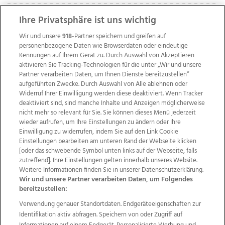
Ihre Privatsphäre ist uns wichtig
Wir und unsere
918
-Partner speichern und greifen auf
personenbezogene Daten wie Browserdaten oder eindeutige
Kennungen auf Ihrem Gerät zu. Durch Auswahl von Akzeptieren
aktivieren Sie Tracking-Technologien für die unter „Wir und unsere
Partner verarbeiten Daten, um Ihnen Dienste bereitzustellen“
aufgeführten Zwecke. Durch Auswahl von Alle ablehnen oder
Widerruf Ihrer Einwilligung werden diese deaktiviert. Wenn Tracker
deaktiviert sind, sind manche Inhalte und Anzeigen möglicherweise
nicht mehr so relevant für Sie. Sie können dieses Menü jederzeit
wieder aufrufen, um Ihre Einstellungen zu ändern oder Ihre
Einwilligung zu widerrufen, indem Sie auf den Link Cookie
Einstellungen bearbeiten am unteren Rand der Webseite klicken
Wir über uns
Mediadaten
Kontakt
Jobs
[oder das schwebende Symbol unten links auf der Webseite, falls
Datenschutz
Impressum
AGB Anzeigekunden
zutreffend]. Ihre Einstellungen gelten innerhalb unseres Website.
AGB Website
Ehrenkodex
Politische Werbung
Weitere Informationen finden Sie in unserer Datenschutzerklärung.
Wir und unsere Partner verarbeiten Daten, um Folgendes
bereitzustellen:
Weitere Angebote des Medienhauses Wimmer
Verwendung genauer Standortdaten. Endgeräteeigenschaften zur
Identifikation aktiv abfragen. Speichern von oder Zugriff auf
TV1
di-mog-i.at
OÖNow
Ischler Woche