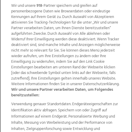
Wir und unsere
918
-Partner speichern und greifen auf
personenbezogene Daten wie Browserdaten oder eindeutige
Kennungen auf Ihrem Gerät zu. Durch Auswahl von Akzeptieren
aktivieren Sie Tracking-Technologien für die unter „Wir und unsere
Partner verarbeiten Daten, um Ihnen Dienste bereitzustellen“
aufgeführten Zwecke. Durch Auswahl von Alle ablehnen oder
Widerruf Ihrer Einwilligung werden diese deaktiviert. Wenn Tracker
deaktiviert sind, sind manche Inhalte und Anzeigen möglicherweise
nicht mehr so relevant für Sie. Sie können dieses Menü jederzeit
wieder aufrufen, um Ihre Einstellungen zu ändern oder Ihre
Einwilligung zu widerrufen, indem Sie auf den Link Cookie
Einstellungen bearbeiten am unteren Rand der Webseite klicken
Wir über uns
Mediadaten
Kontakt
Jobs
[oder das schwebende Symbol unten links auf der Webseite, falls
zutreffend]. Ihre Einstellungen gelten innerhalb unseres Website.
Datenschutz
Impressum
AGB Anzeigekunden
Weitere Informationen finden Sie in unserer Datenschutzerklärung.
AGB Website
Ehrenkodex
Politische Werbung
Wir und unsere Partner verarbeiten Daten, um Folgendes
bereitzustellen:
Verwendung genauer Standortdaten. Endgeräteeigenschaften zur
Weitere Angebote des Medienhauses Wimmer
Identifikation aktiv abfragen. Speichern von oder Zugriff auf
TV1
di-mog-i.at
OÖNow
Ischler Woche
Informationen auf einem Endgerät. Personalisierte Werbung und
Life Radio
OÖNachrichten
OÖN Immobilien
Inhalte, Messung von Werbeleistung und der Performance von
OÖN Karriere
OÖN Reise
Promenaden Galerien
Inhalten, Zielgruppenforschung sowie Entwicklung und