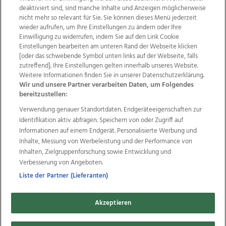
deaktiviert sind, sind manche Inhalte und Anzeigen möglicherweise
nicht mehr so relevant für Sie. Sie können dieses Menü jederzeit
wieder aufrufen, um Ihre Einstellungen zu ändern oder Ihre
Einwilligung zu widerrufen, indem Sie auf den Link Cookie
Einstellungen bearbeiten am unteren Rand der Webseite klicken
Wir über uns
Mediadaten
Kontakt
Jobs
[oder das schwebende Symbol unten links auf der Webseite, falls
Datenschutz
Impressum
AGB Anzeigekunden
zutreffend]. Ihre Einstellungen gelten innerhalb unseres Website.
AGB Website
Ehrenkodex
Politische Werbung
Weitere Informationen finden Sie in unserer Datenschutzerklärung.
Wir und unsere Partner verarbeiten Daten, um Folgendes
bereitzustellen:
Weitere Angebote des Medienhauses Wimmer
Verwendung genauer Standortdaten. Endgeräteeigenschaften zur
Identifikation aktiv abfragen. Speichern von oder Zugriff auf
TV1
di-mog-i.at
OÖNow
Ischler Woche
Informationen auf einem Endgerät. Personalisierte Werbung und
Life Radio
OÖNachrichten
OÖN Immobilien
Inhalte, Messung von Werbeleistung und der Performance von
OÖN Karriere
OÖN Reise
Promenaden Galerien
Inhalten, Zielgruppenforschung sowie Entwicklung und
Regionaljobs
wasistlos.at
wirtrauern.at
Verbesserung von Angeboten.
Liste der Partner (Lieferanten)
Copyrights © 2026 Tips Zeitungs GmbH & Co KG
Akzeptieren