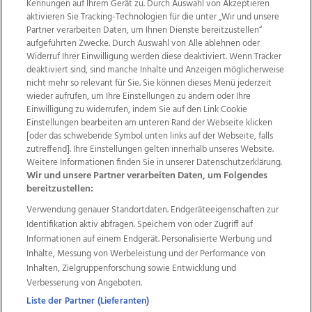
Kennungen auf Ihrem Gerät zu. Durch Auswahl von Akzeptieren
aktivieren Sie Tracking-Technologien für die unter „Wir und unsere
Partner verarbeiten Daten, um Ihnen Dienste bereitzustellen“
aufgeführten Zwecke. Durch Auswahl von Alle ablehnen oder
Widerruf Ihrer Einwilligung werden diese deaktiviert. Wenn Tracker
deaktiviert sind, sind manche Inhalte und Anzeigen möglicherweise
nicht mehr so relevant für Sie. Sie können dieses Menü jederzeit
wieder aufrufen, um Ihre Einstellungen zu ändern oder Ihre
Einwilligung zu widerrufen, indem Sie auf den Link Cookie
Einstellungen bearbeiten am unteren Rand der Webseite klicken
Wir über uns
Mediadaten
Kontakt
Jobs
[oder das schwebende Symbol unten links auf der Webseite, falls
zutreffend]. Ihre Einstellungen gelten innerhalb unseres Website.
Datenschutz
Impressum
AGB Anzeigekunden
Weitere Informationen finden Sie in unserer Datenschutzerklärung.
AGB Website
Ehrenkodex
Politische Werbung
Wir und unsere Partner verarbeiten Daten, um Folgendes
bereitzustellen:
Verwendung genauer Standortdaten. Endgeräteeigenschaften zur
Weitere Angebote des Medienhauses Wimmer
Identifikation aktiv abfragen. Speichern von oder Zugriff auf
TV1
di-mog-i.at
OÖNow
Ischler Woche
Informationen auf einem Endgerät. Personalisierte Werbung und
Life Radio
OÖNachrichten
OÖN Immobilien
Inhalte, Messung von Werbeleistung und der Performance von
OÖN Karriere
OÖN Reise
Promenaden Galerien
Inhalten, Zielgruppenforschung sowie Entwicklung und
Regionaljobs
wasistlos.at
wirtrauern.at
Verbesserung von Angeboten.
Liste der Partner (Lieferanten)