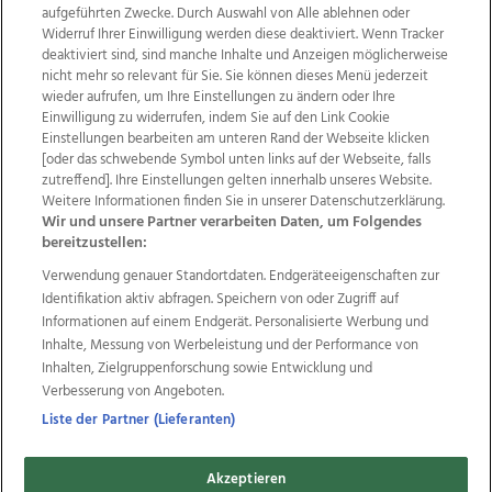
aufgeführten Zwecke. Durch Auswahl von Alle ablehnen oder
Widerruf Ihrer Einwilligung werden diese deaktiviert. Wenn Tracker
deaktiviert sind, sind manche Inhalte und Anzeigen möglicherweise
nicht mehr so relevant für Sie. Sie können dieses Menü jederzeit
wieder aufrufen, um Ihre Einstellungen zu ändern oder Ihre
Einwilligung zu widerrufen, indem Sie auf den Link Cookie
Einstellungen bearbeiten am unteren Rand der Webseite klicken
Wir über uns
Mediadaten
Kontakt
Jobs
[oder das schwebende Symbol unten links auf der Webseite, falls
Datenschutz
Impressum
AGB Anzeigekunden
zutreffend]. Ihre Einstellungen gelten innerhalb unseres Website.
AGB Website
Ehrenkodex
Politische Werbung
Weitere Informationen finden Sie in unserer Datenschutzerklärung.
Wir und unsere Partner verarbeiten Daten, um Folgendes
bereitzustellen:
Weitere Angebote des Medienhauses Wimmer
Verwendung genauer Standortdaten. Endgeräteeigenschaften zur
Identifikation aktiv abfragen. Speichern von oder Zugriff auf
TV1
di-mog-i.at
OÖNow
Ischler Woche
Informationen auf einem Endgerät. Personalisierte Werbung und
Life Radio
OÖNachrichten
OÖN Immobilien
Inhalte, Messung von Werbeleistung und der Performance von
OÖN Karriere
OÖN Reise
Promenaden Galerien
Inhalten, Zielgruppenforschung sowie Entwicklung und
Regionaljobs
wasistlos.at
wirtrauern.at
Verbesserung von Angeboten.
Liste der Partner (Lieferanten)
Copyrights © 2026 Tips Zeitungs GmbH & Co KG
Akzeptieren