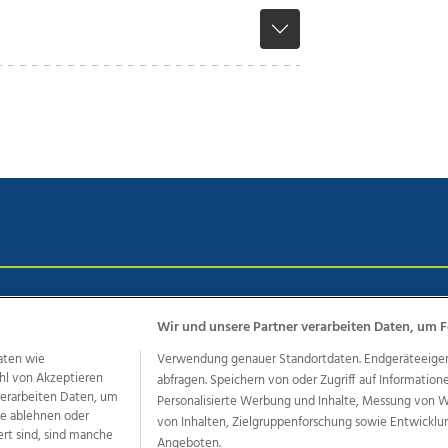
chutz
Impressum
AGB Anzeigekunden
AGB Website
Eh
Wir und unsere Partner verarbeiten Daten, um F
aten wie
Verwendung genauer Standortdaten. Endgeräteeigensc
hl von Akzeptieren
abfragen. Speichern von oder Zugriff auf Information
ere Angebote des Medienhauses Wimmer
 verarbeiten Daten, um
Personalisierte Werbung und Inhalte, Messung von 
dio
OÖNachrichten
OÖN Immobilien
OÖN Karriere
OÖN 
le ablehnen oder
von Inhalten, Zielgruppenforschung sowie Entwickl
ert sind, sind manche
ionaljobs
wasistlos.at
wirtrauern.at
Angeboten.