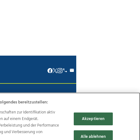
renkodex
Politische Werbung
olgendes bereitzustellen:
haften zur Identifikation aktiv
en auf einem Endgerät.
Akzeptieren
Werbeleistung und der Performance
Reise
Promenaden Galerien
ung und Verbesserung von
Alle ablehnen