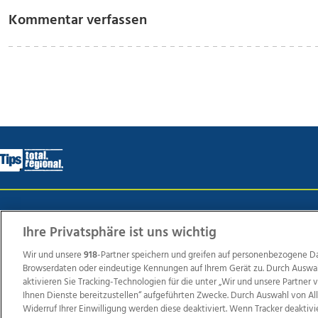
Kommentar verfassen
Wir über uns
Mediadaten
Kontakt
Jobs
Datens
Ihre Privatsphäre ist uns wichtig
Wir und unsere
918
-Partner speichern und greifen auf personenbezogene D
Browserdaten oder eindeutige Kennungen auf Ihrem Gerät zu. Durch Auswa
Weit
aktivieren Sie Tracking-Technologien für die unter „Wir und unsere Partner
TV1
di-mog-i.at
OÖNow
Ischler Woche
Life Ra
Ihnen Dienste bereitzustellen“ aufgeführten Zwecke. Durch Auswahl von Al
Widerruf Ihrer Einwilligung werden diese deaktiviert. Wenn Tracker deaktivi
Reg