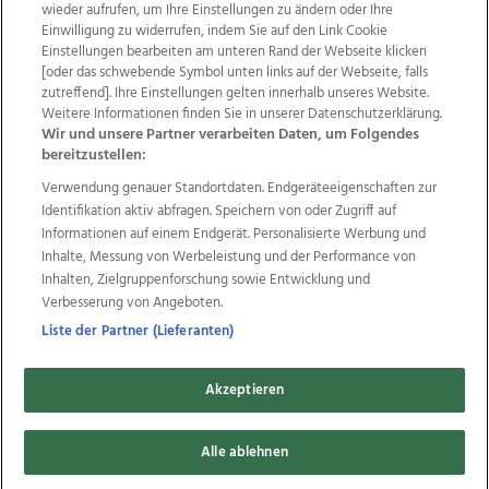
wieder aufrufen, um Ihre Einstellungen zu ändern oder Ihre
Einwilligung zu widerrufen, indem Sie auf den Link Cookie
Einstellungen bearbeiten am unteren Rand der Webseite klicken
Wir über uns
Mediadaten
Kontakt
Jobs
[oder das schwebende Symbol unten links auf der Webseite, falls
zutreffend]. Ihre Einstellungen gelten innerhalb unseres Website.
Datenschutz
Impressum
AGB Anzeigekunden
Weitere Informationen finden Sie in unserer Datenschutzerklärung.
AGB Website
Ehrenkodex
Politische Werbung
Wir und unsere Partner verarbeiten Daten, um Folgendes
bereitzustellen:
Verwendung genauer Standortdaten. Endgeräteeigenschaften zur
Weitere Angebote des Medienhauses Wimmer
Identifikation aktiv abfragen. Speichern von oder Zugriff auf
TV1
di-mog-i.at
OÖNow
Ischler Woche
Informationen auf einem Endgerät. Personalisierte Werbung und
Life Radio
OÖNachrichten
OÖN Immobilien
Inhalte, Messung von Werbeleistung und der Performance von
OÖN Karriere
OÖN Reise
Promenaden Galerien
Inhalten, Zielgruppenforschung sowie Entwicklung und
Regionaljobs
wasistlos.at
wirtrauern.at
Verbesserung von Angeboten.
Liste der Partner (Lieferanten)
Akzeptieren
Copyrights © 2026 Tips Zeitungs GmbH & Co KG
Alle ablehnen
developed by
11x11.net