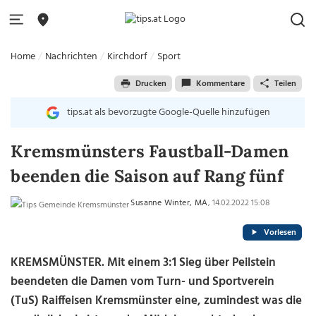
Home
Nachrichten
Kirchdorf
Sport
Drucken
Kommentare
Teilen
tips.at als bevorzugte Google-Quelle hinzufügen
Kremsmünsters Faustball-Damen
beenden die Saison auf Rang fünf
Susanne Winter, MA
, 14.02.2022 15:08
Vorlesen
KREMSMÜNSTER. Mit einem 3:1 Sieg über Peilstein
beendeten die Damen vom Turn- und Sportverein
(TuS) Raiffeisen Kremsmünster eine, zumindest was die