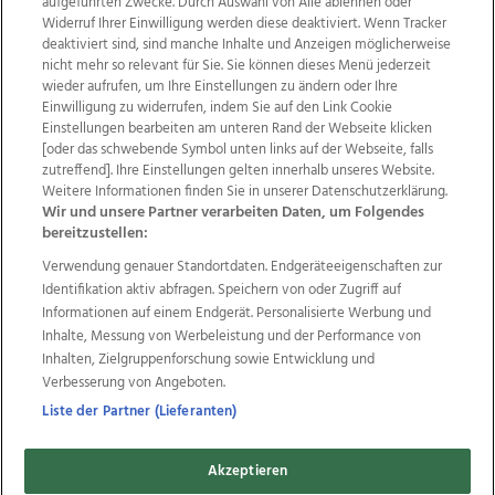
aufgeführten Zwecke. Durch Auswahl von Alle ablehnen oder
Widerruf Ihrer Einwilligung werden diese deaktiviert. Wenn Tracker
deaktiviert sind, sind manche Inhalte und Anzeigen möglicherweise
nicht mehr so relevant für Sie. Sie können dieses Menü jederzeit
wieder aufrufen, um Ihre Einstellungen zu ändern oder Ihre
Einwilligung zu widerrufen, indem Sie auf den Link Cookie
Einstellungen bearbeiten am unteren Rand der Webseite klicken
Wir über uns
Mediadaten
Kontakt
Jobs
[oder das schwebende Symbol unten links auf der Webseite, falls
Datenschutz
Impressum
AGB Anzeigekunden
zutreffend]. Ihre Einstellungen gelten innerhalb unseres Website.
AGB Website
Ehrenkodex
Politische Werbung
Weitere Informationen finden Sie in unserer Datenschutzerklärung.
Wir und unsere Partner verarbeiten Daten, um Folgendes
bereitzustellen:
Weitere Angebote des Medienhauses Wimmer
Verwendung genauer Standortdaten. Endgeräteeigenschaften zur
Identifikation aktiv abfragen. Speichern von oder Zugriff auf
TV1
di-mog-i.at
OÖNow
Ischler Woche
Informationen auf einem Endgerät. Personalisierte Werbung und
Life Radio
OÖNachrichten
OÖN Immobilien
Inhalte, Messung von Werbeleistung und der Performance von
OÖN Karriere
OÖN Reise
Promenaden Galerien
Inhalten, Zielgruppenforschung sowie Entwicklung und
Regionaljobs
wasistlos.at
wirtrauern.at
Verbesserung von Angeboten.
Liste der Partner (Lieferanten)
Copyrights © 2026 Tips Zeitungs GmbH & Co KG
Akzeptieren