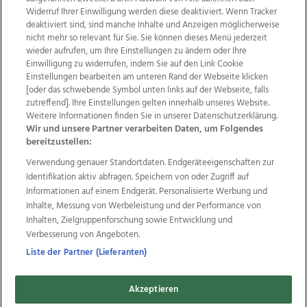
Widerruf Ihrer Einwilligung werden diese deaktiviert. Wenn Tracker
deaktiviert sind, sind manche Inhalte und Anzeigen möglicherweise
nicht mehr so relevant für Sie. Sie können dieses Menü jederzeit
wieder aufrufen, um Ihre Einstellungen zu ändern oder Ihre
Einwilligung zu widerrufen, indem Sie auf den Link Cookie
Einstellungen bearbeiten am unteren Rand der Webseite klicken
Wir über uns
Mediadaten
Kontakt
Jobs
[oder das schwebende Symbol unten links auf der Webseite, falls
Datenschutz
Impressum
AGB Anzeigekunden
zutreffend]. Ihre Einstellungen gelten innerhalb unseres Website.
AGB Website
Ehrenkodex
Politische Werbung
Weitere Informationen finden Sie in unserer Datenschutzerklärung.
Wir und unsere Partner verarbeiten Daten, um Folgendes
bereitzustellen:
Weitere Angebote des Medienhauses Wimmer
Verwendung genauer Standortdaten. Endgeräteeigenschaften zur
Identifikation aktiv abfragen. Speichern von oder Zugriff auf
TV1
di-mog-i.at
OÖNow
Ischler Woche
Informationen auf einem Endgerät. Personalisierte Werbung und
Life Radio
OÖNachrichten
OÖN Immobilien
Inhalte, Messung von Werbeleistung und der Performance von
OÖN Karriere
OÖN Reise
Promenaden Galerien
Inhalten, Zielgruppenforschung sowie Entwicklung und
Regionaljobs
wasistlos.at
wirtrauern.at
Verbesserung von Angeboten.
Liste der Partner (Lieferanten)
Copyrights © 2026 Tips Zeitungs GmbH & Co KG
Akzeptieren