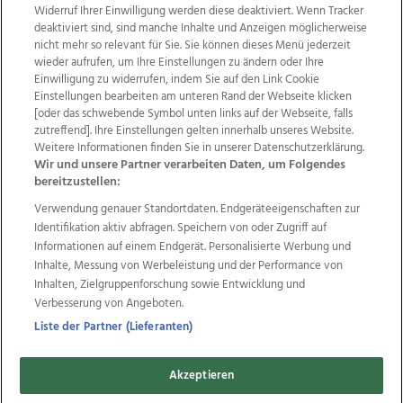
Widerruf Ihrer Einwilligung werden diese deaktiviert. Wenn Tracker
deaktiviert sind, sind manche Inhalte und Anzeigen möglicherweise
nicht mehr so relevant für Sie. Sie können dieses Menü jederzeit
wieder aufrufen, um Ihre Einstellungen zu ändern oder Ihre
Einwilligung zu widerrufen, indem Sie auf den Link Cookie
Einstellungen bearbeiten am unteren Rand der Webseite klicken
Wir über uns
Mediadaten
Kontakt
Jobs
[oder das schwebende Symbol unten links auf der Webseite, falls
zutreffend]. Ihre Einstellungen gelten innerhalb unseres Website.
Datenschutz
Impressum
AGB Anzeigekunden
Weitere Informationen finden Sie in unserer Datenschutzerklärung.
AGB Website
Ehrenkodex
Politische Werbung
Wir und unsere Partner verarbeiten Daten, um Folgendes
bereitzustellen:
Verwendung genauer Standortdaten. Endgeräteeigenschaften zur
Weitere Angebote des Medienhauses Wimmer
Identifikation aktiv abfragen. Speichern von oder Zugriff auf
TV1
di-mog-i.at
OÖNow
Ischler Woche
Informationen auf einem Endgerät. Personalisierte Werbung und
Life Radio
OÖNachrichten
OÖN Immobilien
Inhalte, Messung von Werbeleistung und der Performance von
OÖN Karriere
OÖN Reise
Promenaden Galerien
Inhalten, Zielgruppenforschung sowie Entwicklung und
Regionaljobs
wasistlos.at
wirtrauern.at
Verbesserung von Angeboten.
Liste der Partner (Lieferanten)
Akzeptieren
Copyrights © 2026 Tips Zeitungs GmbH & Co KG