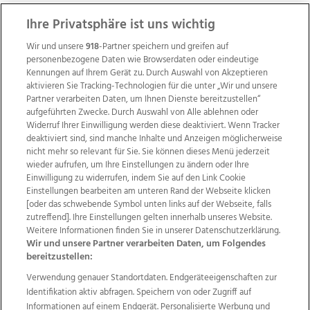
ZUR NACHRICHTENÜBERSICHT
Ihre Privatsphäre ist uns wichtig
Wir und unsere
918
-Partner speichern und greifen auf
personenbezogene Daten wie Browserdaten oder eindeutige
Kennungen auf Ihrem Gerät zu. Durch Auswahl von Akzeptieren
aktivieren Sie Tracking-Technologien für die unter „Wir und unsere
Partner verarbeiten Daten, um Ihnen Dienste bereitzustellen“
aufgeführten Zwecke. Durch Auswahl von Alle ablehnen oder
Widerruf Ihrer Einwilligung werden diese deaktiviert. Wenn Tracker
deaktiviert sind, sind manche Inhalte und Anzeigen möglicherweise
nicht mehr so relevant für Sie. Sie können dieses Menü jederzeit
wieder aufrufen, um Ihre Einstellungen zu ändern oder Ihre
Einwilligung zu widerrufen, indem Sie auf den Link Cookie
Einstellungen bearbeiten am unteren Rand der Webseite klicken
Wir über uns
Mediadaten
Kontakt
Jobs
[oder das schwebende Symbol unten links auf der Webseite, falls
zutreffend]. Ihre Einstellungen gelten innerhalb unseres Website.
Datenschutz
Impressum
AGB Anzeigekunden
Weitere Informationen finden Sie in unserer Datenschutzerklärung.
AGB Website
Ehrenkodex
Politische Werbung
Wir und unsere Partner verarbeiten Daten, um Folgendes
bereitzustellen:
Verwendung genauer Standortdaten. Endgeräteeigenschaften zur
Weitere Angebote des Medienhauses Wimmer
Identifikation aktiv abfragen. Speichern von oder Zugriff auf
TV1
di-mog-i.at
OÖNow
Ischler Woche
Informationen auf einem Endgerät. Personalisierte Werbung und