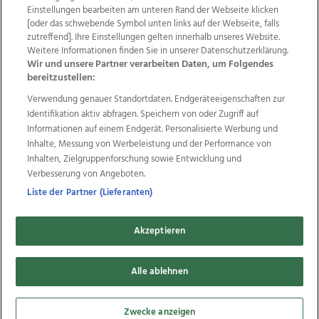
Einstellungen bearbeiten am unteren Rand der Webseite klicken
Wir über uns
Mediadaten
Kontakt
Jobs
[oder das schwebende Symbol unten links auf der Webseite, falls
Datenschutz
Impressum
AGB Anzeigekunden
zutreffend]. Ihre Einstellungen gelten innerhalb unseres Website.
AGB Website
Ehrenkodex
Politische Werbung
Weitere Informationen finden Sie in unserer Datenschutzerklärung.
Wir und unsere Partner verarbeiten Daten, um Folgendes
bereitzustellen:
Weitere Angebote des Medienhauses Wimmer
Verwendung genauer Standortdaten. Endgeräteeigenschaften zur
Identifikation aktiv abfragen. Speichern von oder Zugriff auf
TV1
di-mog-i.at
OÖNow
Ischler Woche
Informationen auf einem Endgerät. Personalisierte Werbung und
Life Radio
OÖNachrichten
OÖN Immobilien
Inhalte, Messung von Werbeleistung und der Performance von
OÖN Karriere
OÖN Reise
Promenaden Galerien
Inhalten, Zielgruppenforschung sowie Entwicklung und
Regionaljobs
wasistlos.at
wirtrauern.at
Verbesserung von Angeboten.
Liste der Partner (Lieferanten)
Copyrights © 2026 Tips Zeitungs GmbH & Co KG
Akzeptieren
developed by
11x11.net
Alle ablehnen
Cookie Einstellungen bearbeiten
Zwecke anzeigen