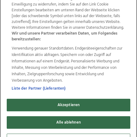
Einwilligung zu widerrufen, indem Sie auf den Link Cookie
Einstellungen bearbeiten am unteren Rand der Webseite klicken
Wir über uns
Mediadaten
Kontakt
Jobs
[oder das schwebende Symbol unten links auf der Webseite, falls
Datenschutz
Impressum
AGB Anzeigekunden
zutreffend]. Ihre Einstellungen gelten innerhalb unseres Website.
AGB Website
Ehrenkodex
Politische Werbung
Weitere Informationen finden Sie in unserer Datenschutzerklärung.
Wir und unsere Partner verarbeiten Daten, um Folgendes
bereitzustellen:
Weitere Angebote des Medienhauses Wimmer
Verwendung genauer Standortdaten. Endgeräteeigenschaften zur
Identifikation aktiv abfragen. Speichern von oder Zugriff auf
TV1
di-mog-i.at
OÖNow
Ischler Woche
Informationen auf einem Endgerät. Personalisierte Werbung und
Life Radio
OÖNachrichten
OÖN Immobilien
Inhalte, Messung von Werbeleistung und der Performance von
OÖN Karriere
OÖN Reise
Promenaden Galerien
Inhalten, Zielgruppenforschung sowie Entwicklung und
Regionaljobs
wasistlos.at
wirtrauern.at
Verbesserung von Angeboten.
Liste der Partner (Lieferanten)
Copyrights © 2026 Tips Zeitungs GmbH & Co KG
Akzeptieren
developed by
11x11.net
Alle ablehnen
Cookie Einstellungen bearbeiten