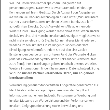
Wir und unsere
918
-Partner speichern und greifen auf
personenbezogene Daten wie Browserdaten oder eindeutige
Kennungen auf Ihrem Gerät zu. Durch Auswahl von Akzeptieren
aktivieren Sie Tracking-Technologien für die unter „Wir und unsere
Partner verarbeiten Daten, um Ihnen Dienste bereitzustellen“
aufgeführten Zwecke. Durch Auswahl von Alle ablehnen oder
Widerruf Ihrer Einwilligung werden diese deaktiviert. Wenn Tracker
deaktiviert sind, sind manche Inhalte und Anzeigen möglicherweise
nicht mehr so relevant für Sie. Sie können dieses Menü jederzeit
wieder aufrufen, um Ihre Einstellungen zu ändern oder Ihre
Einwilligung zu widerrufen, indem Sie auf den Link Cookie
Einstellungen bearbeiten am unteren Rand der Webseite klicken
Wir über uns
Mediadaten
Kontakt
Jobs
[oder das schwebende Symbol unten links auf der Webseite, falls
Datenschutz
Impressum
AGB Anzeigekunden
zutreffend]. Ihre Einstellungen gelten innerhalb unseres Website.
AGB Website
Ehrenkodex
Politische Werbung
Weitere Informationen finden Sie in unserer Datenschutzerklärung.
Wir und unsere Partner verarbeiten Daten, um Folgendes
bereitzustellen:
Weitere Angebote des Medienhauses Wimmer
Verwendung genauer Standortdaten. Endgeräteeigenschaften zur
Identifikation aktiv abfragen. Speichern von oder Zugriff auf
TV1
di-mog-i.at
OÖNow
Ischler Woche
Informationen auf einem Endgerät. Personalisierte Werbung und
Life Radio
OÖNachrichten
OÖN Immobilien
Inhalte, Messung von Werbeleistung und der Performance von
OÖN Karriere
OÖN Reise
Promenaden Galerien
Inhalten, Zielgruppenforschung sowie Entwicklung und
Regionaljobs
wasistlos.at
wirtrauern.at