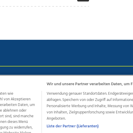
chutz
Impressum
AGB Anzeigekunden
AGB Website
Eh
Wir und unsere Partner verarbeiten Daten, um F
aten wie
Verwendung genauer Standortdaten. Endgeräteeigensc
hl von Akzeptieren
abfragen. Speichern von oder Zugriff auf Information
ere Angebote des Medienhauses Wimmer
 verarbeiten Daten, um
Personalisierte Werbung und Inhalte, Messung von 
dio
OÖNachrichten
OÖN Immobilien
OÖN Karriere
OÖN 
le ablehnen oder
von Inhalten, Zielgruppenforschung sowie Entwickl
ert sind, sind manche
ionaljobs
wasistlos.at
wirtrauern.at
Angeboten.
önnen dieses Menü
Liste der Partner (Lieferanten)
ligung zu widerrufen,