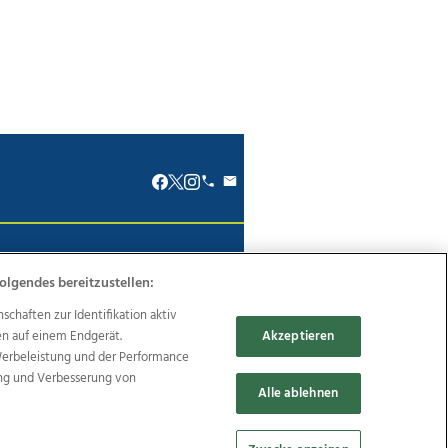
renkodex
Politische Werbung
olgendes bereitzustellen:
haften zur Identifikation aktiv
en auf einem Endgerät.
Akzeptieren
Werbeleistung und der Performance
Reise
Promenaden Galerien
ung und Verbesserung von
Alle ablehnen