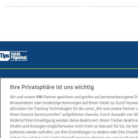
Wir über uns
Mediadaten
Kontakt
Jobs
Datens
Ihre Privatsphäre ist uns wichtig
Wir und unsere
918
-Partner speichern und greifen auf personenbezogene D
Browserdaten oder eindeutige Kennungen auf Ihrem Gerät zu. Durch Auswa
Weit
aktivieren Sie Tracking-Technologien für die unter „Wir und unsere Partner
TV1
di-mog-i.at
OÖNow
Ischler Woche
Life Ra
Ihnen Dienste bereitzustellen“ aufgeführten Zwecke. Durch Auswahl von Al
Widerruf Ihrer Einwilligung werden diese deaktiviert. Wenn Tracker deaktivi
Reg
Inhalte und Anzeigen möglicherweise nicht mehr so relevant für Sie. Sie k
jederzeit wieder aufrufen, um Ihre Einstellungen zu ändern oder Ihre Einwil