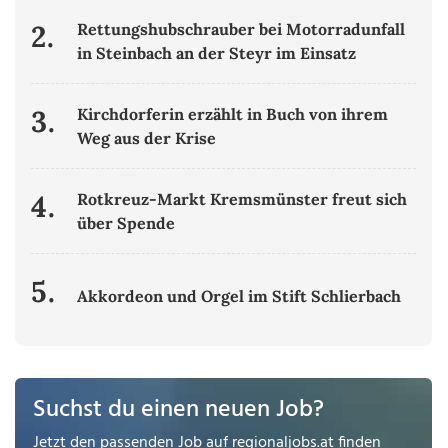
2.
Rettungshubschrauber bei Motorradunfall
in Steinbach an der Steyr im Einsatz
3.
Kirchdorferin erzählt in Buch von ihrem
Weg aus der Krise
4.
Rotkreuz-Markt Kremsmünster freut sich
über Spende
5.
Akkordeon und Orgel im Stift Schlierbach
Suchst du einen neuen Job?
Jetzt den passenden Job auf
regionaljobs.at
finden