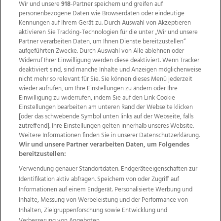
Wir und unsere
918
-Partner speichern und greifen auf
personenbezogene Daten wie Browserdaten oder eindeutige
Kennungen auf Ihrem Gerät zu. Durch Auswahl von Akzeptieren
aktivieren Sie Tracking-Technologien für die unter „Wir und unsere
Partner verarbeiten Daten, um Ihnen Dienste bereitzustellen“
aufgeführten Zwecke. Durch Auswahl von Alle ablehnen oder
Widerruf Ihrer Einwilligung werden diese deaktiviert. Wenn Tracker
deaktiviert sind, sind manche Inhalte und Anzeigen möglicherweise
nicht mehr so relevant für Sie. Sie können dieses Menü jederzeit
wieder aufrufen, um Ihre Einstellungen zu ändern oder Ihre
Einwilligung zu widerrufen, indem Sie auf den Link Cookie
Einstellungen bearbeiten am unteren Rand der Webseite klicken
Wir über uns
Mediadaten
Kontakt
Jobs
[oder das schwebende Symbol unten links auf der Webseite, falls
zutreffend]. Ihre Einstellungen gelten innerhalb unseres Website.
Datenschutz
Impressum
AGB Anzeigekunden
Weitere Informationen finden Sie in unserer Datenschutzerklärung.
AGB Website
Ehrenkodex
Politische Werbung
Wir und unsere Partner verarbeiten Daten, um Folgendes
bereitzustellen:
Verwendung genauer Standortdaten. Endgeräteeigenschaften zur
Weitere Angebote des Medienhauses Wimmer
Identifikation aktiv abfragen. Speichern von oder Zugriff auf
TV1
di-mog-i.at
OÖNow
Ischler Woche
Informationen auf einem Endgerät. Personalisierte Werbung und
Life Radio
OÖNachrichten
OÖN Immobilien
Inhalte, Messung von Werbeleistung und der Performance von
OÖN Karriere
OÖN Reise
Promenaden Galerien
Inhalten, Zielgruppenforschung sowie Entwicklung und
Regionaljobs
wasistlos.at
wirtrauern.at
Verbesserung von Angeboten.