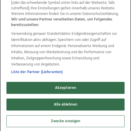
Wir über uns
Mediadaten
Kontakt
Jobs
[oder das schwebende Symbol unten links auf der Webseite, falls
Datenschutz
Impressum
AGB Anzeigekunden
zutreffend]. Ihre Einstellungen gelten innerhalb unseres Website.
Weitere Informationen finden Sie in unserer Datenschutzerklärung.
AGB Website
Ehrenkodex
Politische Werbung
Wir und unsere Partner verarbeiten Daten, um Folgendes
bereitzustellen:
Verwendung genauer Standortdaten. Endgeräteeigenschaften zur
Weitere Angebote des Medienhauses Wimmer
Identifikation aktiv abfragen. Speichern von oder Zugriff auf
TV1
di-mog-i.at
OÖNow
Ischler Woche
Informationen auf einem Endgerät. Personalisierte Werbung und
Life Radio
OÖNachrichten
OÖN Immobilien
Inhalte, Messung von Werbeleistung und der Performance von
OÖN Karriere
OÖN Reise
Promenaden Galerien
Inhalten, Zielgruppenforschung sowie Entwicklung und
Regionaljobs
wasistlos.at
wirtrauern.at
Verbesserung von Angeboten.
Liste der Partner (Lieferanten)
Akzeptieren
Copyrights © 2026 Tips Zeitungs GmbH & Co KG
developed by
11x11.net
Alle ablehnen
Cookie Einstellungen bearbeiten
Zwecke anzeigen