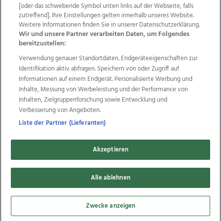
Wir über uns
Mediadaten
Kontakt
Jobs
[oder das schwebende Symbol unten links auf der Webseite, falls
Datenschutz
Impressum
AGB Anzeigekunden
zutreffend]. Ihre Einstellungen gelten innerhalb unseres Website.
AGB Website
Ehrenkodex
Politische Werbung
Weitere Informationen finden Sie in unserer Datenschutzerklärung.
Wir und unsere Partner verarbeiten Daten, um Folgendes
bereitzustellen:
Weitere Angebote des Medienhauses Wimmer
Verwendung genauer Standortdaten. Endgeräteeigenschaften zur
Identifikation aktiv abfragen. Speichern von oder Zugriff auf
TV1
di-mog-i.at
OÖNow
Ischler Woche
Informationen auf einem Endgerät. Personalisierte Werbung und
Life Radio
OÖNachrichten
OÖN Immobilien
Inhalte, Messung von Werbeleistung und der Performance von
OÖN Karriere
OÖN Reise
Promenaden Galerien
Inhalten, Zielgruppenforschung sowie Entwicklung und
Regionaljobs
wasistlos.at
wirtrauern.at
Verbesserung von Angeboten.
Liste der Partner (Lieferanten)
Copyrights © 2026 Tips Zeitungs GmbH & Co KG
Akzeptieren
developed by
11x11.net
Alle ablehnen
Cookie Einstellungen bearbeiten
Zwecke anzeigen