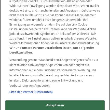
aufgeführten Zwecke. Durch Auswahl von Alle ablehnen oder
Widerruf Ihrer Einwilligung werden diese deaktiviert. Wenn Tracker
deaktiviert sind, sind manche Inhalte und Anzeigen möglicherweise
nicht mehr so relevant für Sie. Sie können dieses Menü jederzeit
wieder aufrufen, um Ihre Einstellungen zu ändern oder Ihre
Einwilligung zu widerrufen, indem Sie auf den Link Cookie
Einstellungen bearbeiten am unteren Rand der Webseite klicken
Wir über uns
Mediadaten
Kontakt
Jobs
[oder das schwebende Symbol unten links auf der Webseite, falls
Datenschutz
Impressum
AGB Anzeigekunden
zutreffend]. Ihre Einstellungen gelten innerhalb unseres Website.
Weitere Informationen finden Sie in unserer Datenschutzerklärung.
AGB Website
Ehrenkodex
Politische Werbung
Wir und unsere Partner verarbeiten Daten, um Folgendes
bereitzustellen:
Verwendung genauer Standortdaten. Endgeräteeigenschaften zur
Weitere Angebote des Medienhauses Wimmer
Identifikation aktiv abfragen. Speichern von oder Zugriff auf
TV1
di-mog-i.at
OÖNow
Ischler Woche
Informationen auf einem Endgerät. Personalisierte Werbung und
Life Radio
OÖNachrichten
OÖN Immobilien
Inhalte, Messung von Werbeleistung und der Performance von
OÖN Karriere
OÖN Reise
Promenaden Galerien
Inhalten, Zielgruppenforschung sowie Entwicklung und
Regionaljobs
wasistlos.at
wirtrauern.at
Verbesserung von Angeboten.
Liste der Partner (Lieferanten)
Akzeptieren
Copyrights © 2026 Tips Zeitungs GmbH & Co KG