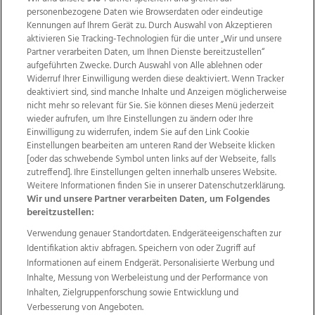
personenbezogene Daten wie Browserdaten oder eindeutige
Kennungen auf Ihrem Gerät zu. Durch Auswahl von Akzeptieren
aktivieren Sie Tracking-Technologien für die unter „Wir und unsere
Partner verarbeiten Daten, um Ihnen Dienste bereitzustellen“
aufgeführten Zwecke. Durch Auswahl von Alle ablehnen oder
Widerruf Ihrer Einwilligung werden diese deaktiviert. Wenn Tracker
deaktiviert sind, sind manche Inhalte und Anzeigen möglicherweise
nicht mehr so relevant für Sie. Sie können dieses Menü jederzeit
wieder aufrufen, um Ihre Einstellungen zu ändern oder Ihre
Einwilligung zu widerrufen, indem Sie auf den Link Cookie
Einstellungen bearbeiten am unteren Rand der Webseite klicken
Wir über uns
Mediadaten
Kontakt
Jobs
[oder das schwebende Symbol unten links auf der Webseite, falls
Datenschutz
Impressum
AGB Anzeigekunden
zutreffend]. Ihre Einstellungen gelten innerhalb unseres Website.
Weitere Informationen finden Sie in unserer Datenschutzerklärung.
AGB Website
Ehrenkodex
Politische Werbung
Wir und unsere Partner verarbeiten Daten, um Folgendes
bereitzustellen:
Verwendung genauer Standortdaten. Endgeräteeigenschaften zur
Weitere Angebote des Medienhauses Wimmer
Identifikation aktiv abfragen. Speichern von oder Zugriff auf
TV1
di-mog-i.at
OÖNow
Ischler Woche
Informationen auf einem Endgerät. Personalisierte Werbung und
Life Radio
OÖNachrichten
OÖN Immobilien
Inhalte, Messung von Werbeleistung und der Performance von
OÖN Karriere
OÖN Reise
Promenaden Galerien
Inhalten, Zielgruppenforschung sowie Entwicklung und
Regionaljobs
wasistlos.at
wirtrauern.at
Verbesserung von Angeboten.