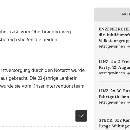
AKT
ENZENKIRCHEN.
stbahnstraße vom Oberbrandhofweg
die Jubiläumsf
bereich stießen die beiden
Volkstanzgrupp
Jetzt gewinnen
LINZ. 2 x 2 Fre
Party, 12. Augu
 Erstversorgung durch den Notarzt wurde
Jetzt gewinnen
aus gebracht. Die 23-jährige Lenkerin
s wurde sie vom Kriseninterventionsteam
LINZ. 2x 30 Eu
Fahrtguthaben
Jetzt gewinnen
STEYR. 3x2 Kar
Junge Wikinger