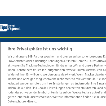
Wir über uns
Mediadaten
Kontakt
Jobs
Datens
Ihre Privatsphäre ist uns wichtig
Wir und unsere
918
-Partner speichern und greifen auf personenbezogene D
Browserdaten oder eindeutige Kennungen auf Ihrem Gerät zu. Durch Auswa
Weit
aktivieren Sie Tracking-Technologien für die unter „Wir und unsere Partner
Ihnen Dienste bereitzustellen“ aufgeführten Zwecke. Durch Auswahl von Al
TV1
di-mog-i.at
OÖNow
Ischler Woche
Life Ra
Widerruf Ihrer Einwilligung werden diese deaktiviert. Wenn Tracker deaktivi
Reg
Inhalte und Anzeigen möglicherweise nicht mehr so relevant für Sie. Sie k
jederzeit wieder aufrufen, um Ihre Einstellungen zu ändern oder Ihre Einwil
indem Sie auf den Link Cookie Einstellungen bearbeiten am unteren Rand d
[oder das schwebende Symbol unten links auf der Webseite, falls zutreffend]
gelten innerhalb unseres Website. Weitere Informationen finden Sie in unse
Copyrights © 2026 Tips Zeitungs GmbH & Co KG
Datenschutzerklärung.