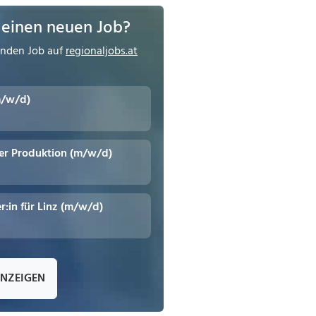
 einen neuen Job?
enden Job auf
regionaljobs.at
m/w/d)
er Produktion (m/w/d)
r:in für Linz (m/w/d)
ANZEIGEN