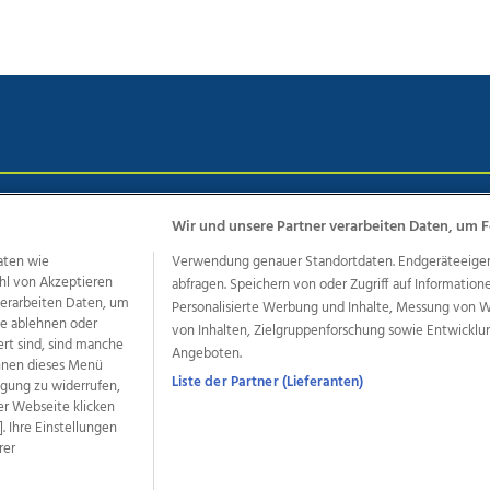
chutz
Impressum
AGB Anzeigekunden
AGB Website
Eh
Wir und unsere Partner verarbeiten Daten, um F
aten wie
Verwendung genauer Standortdaten. Endgeräteeigensc
hl von Akzeptieren
abfragen. Speichern von oder Zugriff auf Information
ere Angebote des Medienhauses Wimmer
 verarbeiten Daten, um
Personalisierte Werbung und Inhalte, Messung von 
le ablehnen oder
von Inhalten, Zielgruppenforschung sowie Entwickl
dio
OÖNachrichten
OÖN Immobilien
OÖN Karriere
OÖN 
ert sind, sind manche
Angeboten.
ionaljobs
wasistlos.at
wirtrauern.at
önnen dieses Menü
Liste der Partner (Lieferanten)
ligung zu widerrufen,
er Webseite klicken
. Ihre Einstellungen
rer
developed by
11x11.net