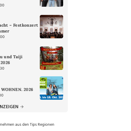
:00
cht – Festkonzert
mmer
:00
u und Taiji
 2026
:30
. WOHNEN. 2026
00
ANZEIGEN