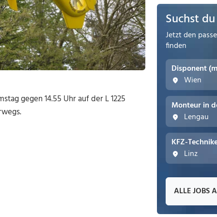
Suchst du
Jetzt den pass
finden
Disponent (
Wien
mstag gegen 14.55 Uhr auf der L 1225
Monteur in d
rwegs.
Lengau
KFZ-Technike
Linz
ALLE JOBS 