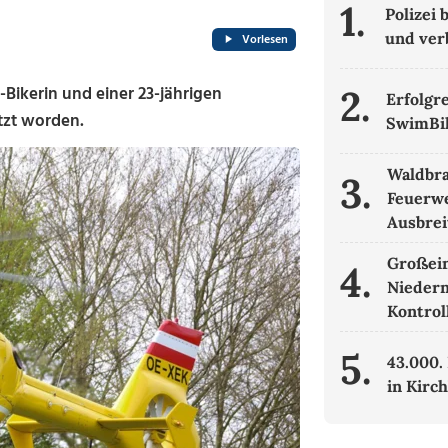
1.
Polizei
und ver
Vorlesen
-Bikerin und einer 23-jährigen
2.
Erfolgr
tzt worden.
SwimBi
Waldbran
3.
Feuerw
Ausbre
Großein
4.
Niedern
Kontrol
5.
43.000.
in Kirc