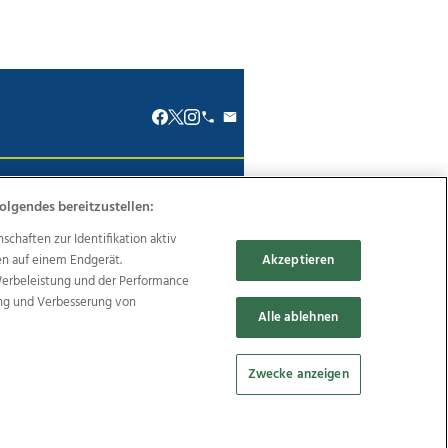
renkodex
Politische Werbung
olgendes bereitzustellen:
haften zur Identifikation aktiv
en auf einem Endgerät.
Akzeptieren
Werbeleistung und der Performance
ung und Verbesserung von
Reise
Promenaden Galerien
Alle ablehnen
Zwecke anzeigen
Cookie Einstellungen bearbeiten