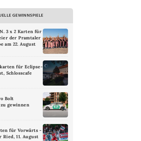
UELLE GEWINNSPIELE
 3 x 2 Karten für
eier der Pramtaler
e am 22. August
ikarten für Eclipse-
st, Schlosscafe
ro Bolt
 zu gewinnen
ten für Vorwärts -
 Ried, 11. August