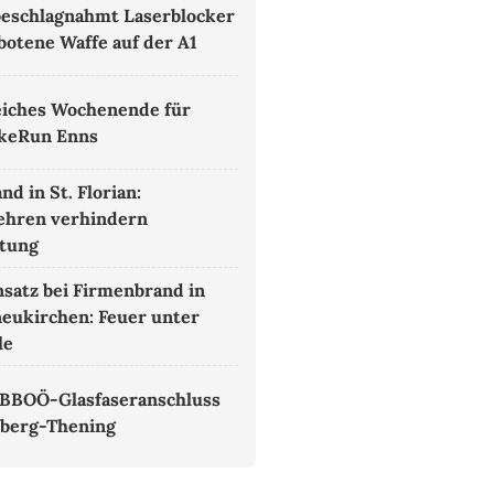
 beschlagnahmt Laserblocker
botene Waffe auf der A1
eiches Wochenende für
keRun Enns
d in St. Florian:
ehren verhindern
itung
satz bei Firmenbrand in
eukirchen: Feuer unter
le
 BBOÖ-Glasfaseranschluss
hberg-Thening