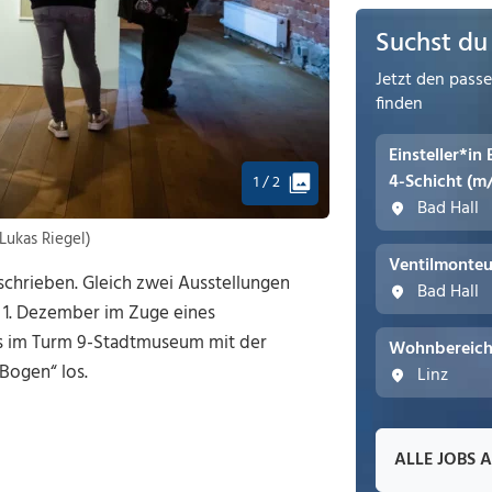
Suchst du
Jetzt den pass
finden
Einsteller*in
4-Schicht (m
1 / 2
Bad Hall
Lukas Riegel)
Ventilmonteu
schrieben. Gleich zwei Ausstellungen
Bad Hall
 1. Dezember im Zuge eines
s im Turm 9-Stadtmuseum mit der
Wohnbereichs
 Bogen“ los.
Linz
ALLE JOBS 