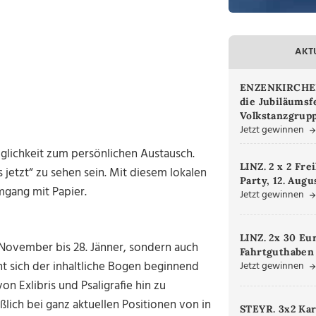
AKT
ENZENKIRCHEN.
die Jubiläumsf
Volkstanzgrupp
Jetzt gewinnen
öglichkeit zum persönlichen Austausch.
LINZ. 2 x 2 Fre
 jetzt“ zu sehen sein. Mit diesem lokalen
Party, 12. Augu
mgang mit Papier.
Jetzt gewinnen
LINZ. 2x 30 Eu
 November bis 28. Jänner, sondern auch
Fahrtguthaben
ht sich der inhaltliche Bogen beginnend
Jetzt gewinnen
n Exlibris und Psaligrafie hin zu
ich bei ganz aktuellen Positionen von in
STEYR. 3x2 Kar