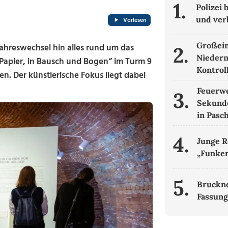
1.
Polizei
und ver
Vorlesen
Großein
ahreswechsel hin alles rund um das
2.
Niedern
„Papier, in Bausch und Bogen“ im Turm 9
Kontrol
hen. Der künstlerische Fokus liegt dabei
Feuerwe
3.
Sekund
in Pasc
4.
Junge R
„Funken
5.
Bruckne
Fassung