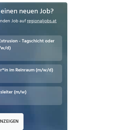
 einen neuen Job?
enden Job auf
regionaljobs.at
 Extrusion - Tagschicht oder
/w/d)
r*in im Reinraum (m/w/d)
leiter (m/w)
ANZEIGEN