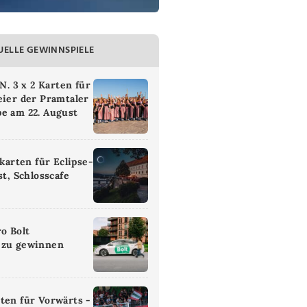
UELLE GEWINNSPIELE
 3 x 2 Karten für
eier der Pramtaler
e am 22. August
ikarten für Eclipse-
st, Schlosscafe
ro Bolt
 zu gewinnen
ten für Vorwärts -