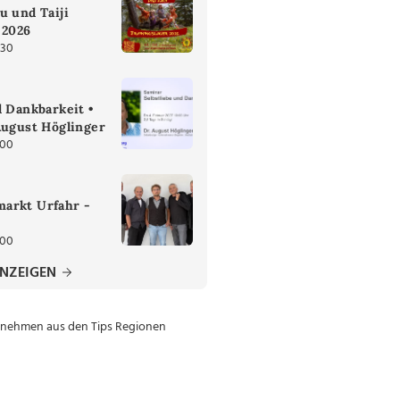
u und Taiji
 2026
:30
d Dankbarkeit •
August Höglinger
:00
arkt Urfahr -
:00
ANZEIGEN