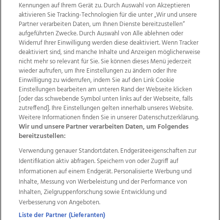
Kennungen auf Ihrem Gerät zu. Durch Auswahl von Akzeptieren
aktivieren Sie Tracking-Technologien für die unter „Wir und unsere
Partner verarbeiten Daten, um Ihnen Dienste bereitzustellen“
aufgeführten Zwecke. Durch Auswahl von Alle ablehnen oder
Widerruf Ihrer Einwilligung werden diese deaktiviert. Wenn Tracker
deaktiviert sind, sind manche Inhalte und Anzeigen möglicherweise
nicht mehr so relevant für Sie. Sie können dieses Menü jederzeit
wieder aufrufen, um Ihre Einstellungen zu ändern oder Ihre
Einwilligung zu widerrufen, indem Sie auf den Link Cookie
Einstellungen bearbeiten am unteren Rand der Webseite klicken
Wir über uns
Mediadaten
Kontakt
Jobs
[oder das schwebende Symbol unten links auf der Webseite, falls
Datenschutz
Impressum
AGB Anzeigekunden
zutreffend]. Ihre Einstellungen gelten innerhalb unseres Website.
Weitere Informationen finden Sie in unserer Datenschutzerklärung.
AGB Website
Ehrenkodex
Politische Werbung
Wir und unsere Partner verarbeiten Daten, um Folgendes
bereitzustellen:
Verwendung genauer Standortdaten. Endgeräteeigenschaften zur
Weitere Angebote des Medienhauses Wimmer
Identifikation aktiv abfragen. Speichern von oder Zugriff auf
TV1
di-mog-i.at
OÖNow
Ischler Woche
Informationen auf einem Endgerät. Personalisierte Werbung und
Life Radio
OÖNachrichten
OÖN Immobilien
Inhalte, Messung von Werbeleistung und der Performance von
OÖN Karriere
OÖN Reise
Promenaden Galerien
Inhalten, Zielgruppenforschung sowie Entwicklung und
Regionaljobs
wasistlos.at
wirtrauern.at
Verbesserung von Angeboten.
Liste der Partner (Lieferanten)