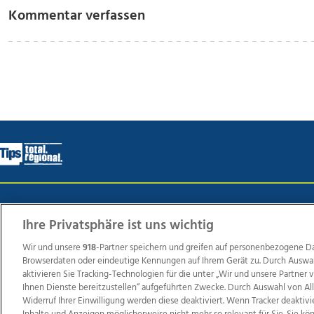
Kommentar verfassen
Wir über uns
Mediadaten
Kontakt
Jobs
Datens
Ihre Privatsphäre ist uns wichtig
Wir und unsere
918
-Partner speichern und greifen auf personenbezogene D
Browserdaten oder eindeutige Kennungen auf Ihrem Gerät zu. Durch Auswa
Weit
aktivieren Sie Tracking-Technologien für die unter „Wir und unsere Partner
TV1
di-mog-i.at
OÖNow
Ischler Woche
Life Ra
Ihnen Dienste bereitzustellen“ aufgeführten Zwecke. Durch Auswahl von Al
Widerruf Ihrer Einwilligung werden diese deaktiviert. Wenn Tracker deaktivi
Reg