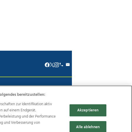
renkodex
Politische Werbung
olgendes bereitzustellen:
haften zur Identifikation aktiv
en auf einem Endgerät.
Akzeptieren
Werbeleistung und der Performance
Reise
Promenaden Galerien
ung und Verbesserung von
Alle ablehnen