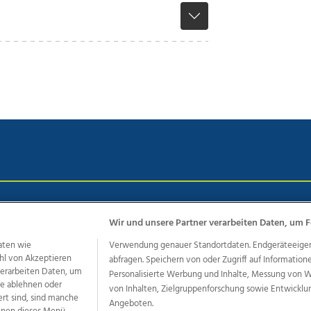
chutz
Impressum
AGB Anzeigekunden
AGB Website
Eh
Wir und unsere Partner verarbeiten Daten, um F
aten wie
Verwendung genauer Standortdaten. Endgeräteeigensc
hl von Akzeptieren
abfragen. Speichern von oder Zugriff auf Information
ere Angebote des Medienhauses Wimmer
 verarbeiten Daten, um
Personalisierte Werbung und Inhalte, Messung von 
dio
OÖNachrichten
OÖN Immobilien
OÖN Karriere
OÖN 
le ablehnen oder
von Inhalten, Zielgruppenforschung sowie Entwickl
ert sind, sind manche
ionaljobs
wasistlos.at
wirtrauern.at
Angeboten.