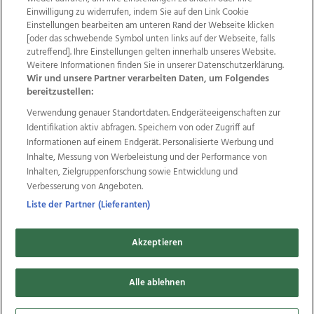
Einwilligung zu widerrufen, indem Sie auf den Link Cookie
Einstellungen bearbeiten am unteren Rand der Webseite klicken
Wir über uns
Mediadaten
Kontakt
Jobs
[oder das schwebende Symbol unten links auf der Webseite, falls
zutreffend]. Ihre Einstellungen gelten innerhalb unseres Website.
Datenschutz
Impressum
AGB Anzeigekunden
Weitere Informationen finden Sie in unserer Datenschutzerklärung.
AGB Website
Ehrenkodex
Politische Werbung
Wir und unsere Partner verarbeiten Daten, um Folgendes
bereitzustellen:
Verwendung genauer Standortdaten. Endgeräteeigenschaften zur
Weitere Angebote des Medienhauses Wimmer
Identifikation aktiv abfragen. Speichern von oder Zugriff auf
TV1
di-mog-i.at
OÖNow
Ischler Woche
Informationen auf einem Endgerät. Personalisierte Werbung und
Life Radio
OÖNachrichten
OÖN Immobilien
Inhalte, Messung von Werbeleistung und der Performance von
OÖN Karriere
OÖN Reise
Promenaden Galerien
Inhalten, Zielgruppenforschung sowie Entwicklung und
Regionaljobs
wasistlos.at
wirtrauern.at
Verbesserung von Angeboten.
Liste der Partner (Lieferanten)
Akzeptieren
Copyrights © 2026 Tips Zeitungs GmbH & Co KG
Alle ablehnen
developed by
11x11.net
Cookie Einstellungen bearbeiten