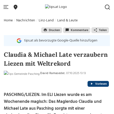
Home
Nachrichten
Linz-Land
Land & Leute
Drucken
Kommentare
Teilen
tips.at als bevorzugte Google-Quelle hinzufügen
Claudia & Michael Late verzaubern
Liezen mit Weltrekord
David Ramaseder
, 07.10.2025 13:13
Vorlesen
PASCHING/LIEZEN. Im ELI Liezen wurde es am
Wochenende magisch: Das Magierduo Claudia und
Michael Late aus Pasching sorgte mit einer