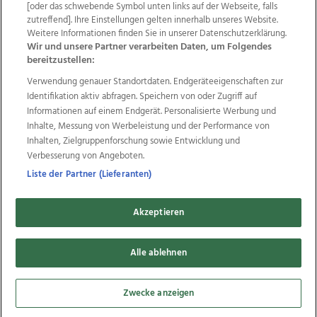
Wir über uns
Mediadaten
Kontakt
Jobs
[oder das schwebende Symbol unten links auf der Webseite, falls
Datenschutz
Impressum
AGB Anzeigekunden
zutreffend]. Ihre Einstellungen gelten innerhalb unseres Website.
Weitere Informationen finden Sie in unserer Datenschutzerklärung.
AGB Website
Ehrenkodex
Politische Werbung
Wir und unsere Partner verarbeiten Daten, um Folgendes
bereitzustellen:
Verwendung genauer Standortdaten. Endgeräteeigenschaften zur
Weitere Angebote des Medienhauses Wimmer
Identifikation aktiv abfragen. Speichern von oder Zugriff auf
TV1
di-mog-i.at
OÖNow
Ischler Woche
Informationen auf einem Endgerät. Personalisierte Werbung und
Life Radio
OÖNachrichten
OÖN Immobilien
Inhalte, Messung von Werbeleistung und der Performance von
OÖN Karriere
OÖN Reise
Promenaden Galerien
Inhalten, Zielgruppenforschung sowie Entwicklung und
Regionaljobs
wasistlos.at
wirtrauern.at
Verbesserung von Angeboten.
Liste der Partner (Lieferanten)
Akzeptieren
Copyrights © 2026 Tips Zeitungs GmbH & Co KG
developed by
11x11.net
Alle ablehnen
Cookie Einstellungen bearbeiten
Zwecke anzeigen