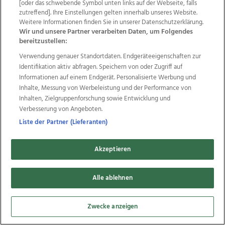
[oder das schwebende Symbol unten links auf der Webseite, falls
Datenschutz
Impressum
AGB Anzeigekunden
zutreffend]. Ihre Einstellungen gelten innerhalb unseres Website.
AGB Website
Ehrenkodex
Politische Werbung
Weitere Informationen finden Sie in unserer Datenschutzerklärung.
Wir und unsere Partner verarbeiten Daten, um Folgendes
bereitzustellen:
Weitere Angebote des Medienhauses Wimmer
Verwendung genauer Standortdaten. Endgeräteeigenschaften zur
Identifikation aktiv abfragen. Speichern von oder Zugriff auf
TV1
di-mog-i.at
OÖNow
Ischler Woche
Informationen auf einem Endgerät. Personalisierte Werbung und
Life Radio
OÖNachrichten
OÖN Immobilien
Inhalte, Messung von Werbeleistung und der Performance von
OÖN Karriere
OÖN Reise
Promenaden Galerien
Inhalten, Zielgruppenforschung sowie Entwicklung und
Regionaljobs
wasistlos.at
wirtrauern.at
Verbesserung von Angeboten.
Liste der Partner (Lieferanten)
Copyrights © 2026 Tips Zeitungs GmbH & Co KG
Akzeptieren
developed by
11x11.net
Alle ablehnen
Cookie Einstellungen bearbeiten
Zwecke anzeigen