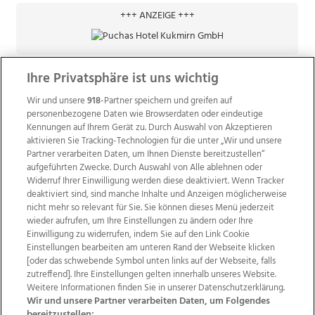
+++ ANZEIGE +++
Ihre Privatsphäre ist uns wichtig
Wir und unsere
918
-Partner speichern und greifen auf
personenbezogene Daten wie Browserdaten oder eindeutige
Kennungen auf Ihrem Gerät zu. Durch Auswahl von Akzeptieren
aktivieren Sie Tracking-Technologien für die unter „Wir und unsere
Partner verarbeiten Daten, um Ihnen Dienste bereitzustellen“
aufgeführten Zwecke. Durch Auswahl von Alle ablehnen oder
Widerruf Ihrer Einwilligung werden diese deaktiviert. Wenn Tracker
deaktiviert sind, sind manche Inhalte und Anzeigen möglicherweise
nicht mehr so relevant für Sie. Sie können dieses Menü jederzeit
wieder aufrufen, um Ihre Einstellungen zu ändern oder Ihre
Einwilligung zu widerrufen, indem Sie auf den Link Cookie
Einstellungen bearbeiten am unteren Rand der Webseite klicken
Wir über uns
Mediadaten
Kontakt
Jobs
[oder das schwebende Symbol unten links auf der Webseite, falls
Datenschutz
Impressum
AGB Anzeigekunden
zutreffend]. Ihre Einstellungen gelten innerhalb unseres Website.
AGB Website
Ehrenkodex
Politische Werbung
Weitere Informationen finden Sie in unserer Datenschutzerklärung.
Wir und unsere Partner verarbeiten Daten, um Folgendes
bereitzustellen: