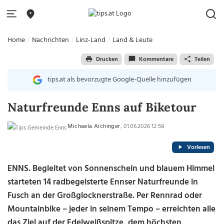
Home
Nachrichten
Linz-Land
Land & Leute
Drucken
Kommentare
Teilen
tips.at als bevorzugte Google-Quelle hinzufügen
Naturfreunde Enns auf Biketour
Michaela Aichinger
, 01.06.2026 12:58
Vorlesen
ENNS. Begleitet von Sonnenschein und blauem Himmel
starteten 14 radbegeisterte Ennser Naturfreunde in
Fusch an der Großglocknerstraße. Per Rennrad oder
Mountainbike – jeder in seinem Tempo – erreichten alle
das Ziel auf der Edelweißspitze, dem höchsten