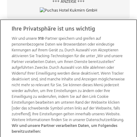
+++ ANZEIGE +++
Ihre Privatsphäre ist uns wichtig
Wir und unsere
918
-Partner speichern und greifen auf
personenbezogene Daten wie Browserdaten oder eindeutige
Kennungen auf Ihrem Gerät zu. Durch Auswahl von Akzeptieren
aktivieren Sie Tracking-Technologien für die unter „Wir und unsere
Partner verarbeiten Daten, um Ihnen Dienste bereitzustellen“
aufgeführten Zwecke. Durch Auswahl von Alle ablehnen oder
Widerruf Ihrer Einwilligung werden diese deaktiviert. Wenn Tracker
deaktiviert sind, sind manche Inhalte und Anzeigen möglicherweise
nicht mehr so relevant für Sie. Sie können dieses Menü jederzeit
wieder aufrufen, um Ihre Einstellungen zu ändern oder Ihre
Einwilligung zu widerrufen, indem Sie auf den Link Cookie
Einstellungen bearbeiten am unteren Rand der Webseite klicken
Wir über uns
Mediadaten
Kontakt
Jobs
[oder das schwebende Symbol unten links auf der Webseite, falls
Datenschutz
Impressum
AGB Anzeigekunden
zutreffend]. Ihre Einstellungen gelten innerhalb unseres Website.
AGB Website
Ehrenkodex
Politische Werbung
Weitere Informationen finden Sie in unserer Datenschutzerklärung.
Wir und unsere Partner verarbeiten Daten, um Folgendes
bereitzustellen: