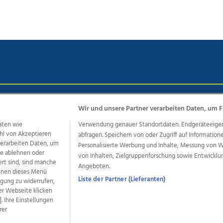
chutz
Impressum
AGB Anzeigekunden
AGB Website
Eh
Wir und unsere Partner verarbeiten Daten, um F
aten wie
Verwendung genauer Standortdaten. Endgeräteeigensc
hl von Akzeptieren
abfragen. Speichern von oder Zugriff auf Information
ere Angebote des Medienhauses Wimmer
 verarbeiten Daten, um
Personalisierte Werbung und Inhalte, Messung von 
le ablehnen oder
von Inhalten, Zielgruppenforschung sowie Entwickl
dio
OÖNachrichten
OÖN Immobilien
OÖN Karriere
OÖN 
ert sind, sind manche
Angeboten.
ionaljobs
wasistlos.at
wirtrauern.at
önnen dieses Menü
Liste der Partner (Lieferanten)
ligung zu widerrufen,
er Webseite klicken
. Ihre Einstellungen
rer
developed by
11x11.net