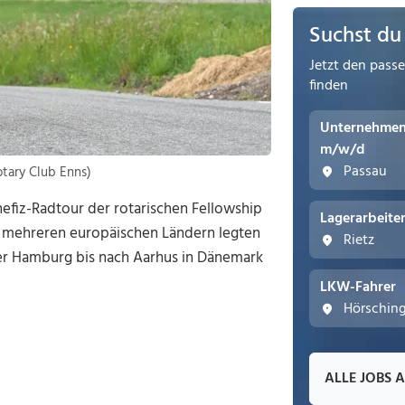
Suchst du
Jetzt den pass
finden
Unternehmens
m/w/d
Passau
otary Club Enns)
nefiz-Radtour der rotarischen Fellowship
Lagerarbeite
us mehreren europäischen Ländern legten
Rietz
ber Hamburg bis nach Aarhus in Dänemark
LKW-Fahrer
Hörschin
ALLE JOBS 