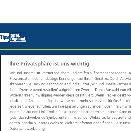
Wir über uns
Mediadaten
Kontakt
Jobs
Datens
Ihre Privatsphäre ist uns wichtig
Wir und unsere
918
-Partner speichern und greifen auf personenbezogene D
Browserdaten oder eindeutige Kennungen auf Ihrem Gerät zu. Durch Auswa
Weit
aktivieren Sie Tracking-Technologien für die unter „Wir und unsere Partner
Ihnen Dienste bereitzustellen“ aufgeführten Zwecke. Durch Auswahl von Al
TV1
di-mog-i.at
OÖNow
Ischler Woche
Life Ra
Widerruf Ihrer Einwilligung werden diese deaktiviert. Wenn Tracker deaktivi
Reg
Inhalte und Anzeigen möglicherweise nicht mehr so relevant für Sie. Sie k
jederzeit wieder aufrufen, um Ihre Einstellungen zu ändern oder Ihre Einwil
indem Sie auf den Link Cookie Einstellungen bearbeiten am unteren Rand d
[oder das schwebende Symbol unten links auf der Webseite, falls zutreffend]
gelten innerhalb unseres Website. Weitere Informationen finden Sie in unse
Copyrights © 2026 Tips Zeitungs GmbH & Co KG
Datenschutzerklärung.