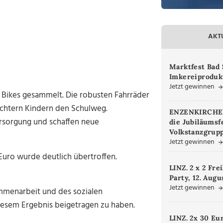
AKT
Marktfest Bad 
Imkereiproduk
Jetzt gewinnen
 Bikes gesammelt. Die robusten Fahrräder
ichtern Kindern den Schulweg.
ENZENKIRCHEN.
ersorgung und schaffen neue
die Jubiläumsf
Volkstanzgrupp
Jetzt gewinnen
Euro wurde deutlich übertroffen.
LINZ. 2 x 2 Fre
Party, 12. Augu
Jetzt gewinnen
ammenarbeit und des sozialen
diesem Ergebnis beigetragen zu haben.
LINZ. 2x 30 Eu