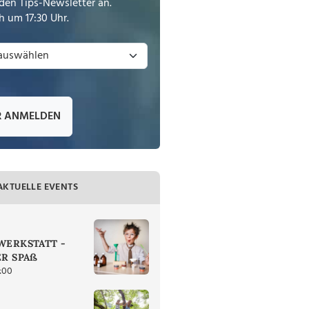
den Tips-Newsletter an.
 um 17:30 Uhr.
R ANMELDEN
AKTUELLE EVENTS
ERKSTATT -
R SPAß
:00