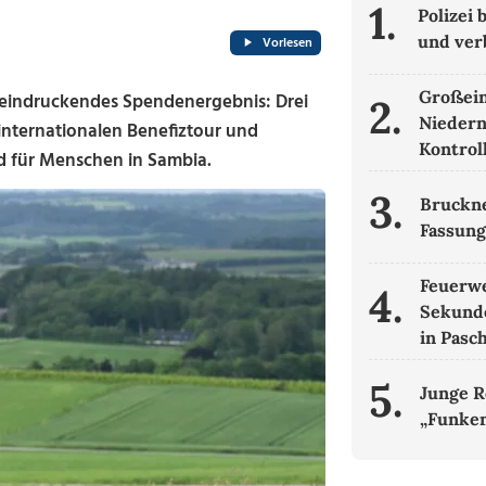
1.
Polizei
und ver
Vorlesen
Großein
eeindruckendes Spendenergebnis: Drei
2.
Niedern
 internationalen Benefiztour und
Kontrol
d für Menschen in Sambia.
3.
Bruckne
Fassung
Feuerwe
4.
Sekund
in Pasc
5.
Junge R
„Funken