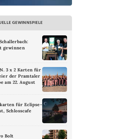
UELLE GEWINNSPIELE
Schallerbach:
t gewinnen
 3 x 2 Karten für
eier der Pramtaler
e am 22. August
ikarten für Eclipse-
st, Schlosscafe
ro Bolt