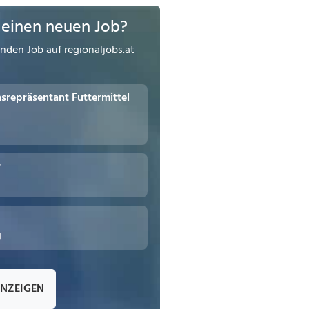
 einen neuen Job?
enden Job auf
regionaljobs.at
repräsentant Futtermittel
r
g
ANZEIGEN