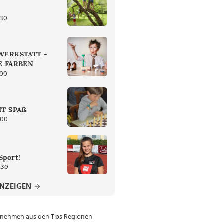
:30
ERKSTATT -
 FARBEN
:00
T SPAß
:00
Sport!
:30
ANZEIGEN