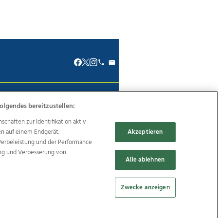
renkodex
Politische Werbung
olgendes bereitzustellen:
haften zur Identifikation aktiv
en auf einem Endgerät.
Akzeptieren
Werbeleistung und der Performance
ung und Verbesserung von
Reise
Promenaden Galerien
Alle ablehnen
Zwecke anzeigen
Cookie Einstellungen bearbeiten