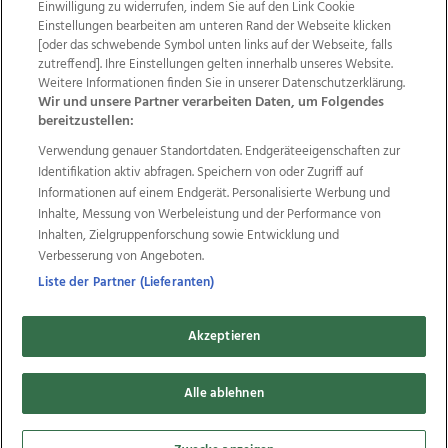
Einwilligung zu widerrufen, indem Sie auf den Link Cookie
Einstellungen bearbeiten am unteren Rand der Webseite klicken
Wir über uns
Mediadaten
Kontakt
Jobs
[oder das schwebende Symbol unten links auf der Webseite, falls
Datenschutz
Impressum
AGB Anzeigekunden
zutreffend]. Ihre Einstellungen gelten innerhalb unseres Website.
AGB Website
Ehrenkodex
Politische Werbung
Weitere Informationen finden Sie in unserer Datenschutzerklärung.
Wir und unsere Partner verarbeiten Daten, um Folgendes
bereitzustellen:
Weitere Angebote des Medienhauses Wimmer
Verwendung genauer Standortdaten. Endgeräteeigenschaften zur
Identifikation aktiv abfragen. Speichern von oder Zugriff auf
TV1
di-mog-i.at
OÖNow
Ischler Woche
Informationen auf einem Endgerät. Personalisierte Werbung und
Life Radio
OÖNachrichten
OÖN Immobilien
Inhalte, Messung von Werbeleistung und der Performance von
OÖN Karriere
OÖN Reise
Promenaden Galerien
Inhalten, Zielgruppenforschung sowie Entwicklung und
Regionaljobs
wasistlos.at
wirtrauern.at
Verbesserung von Angeboten.
Liste der Partner (Lieferanten)
Copyrights © 2026 Tips Zeitungs GmbH & Co KG
Akzeptieren
developed by
11x11.net
Alle ablehnen
Cookie Einstellungen bearbeiten