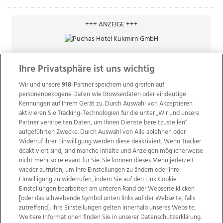
+++ ANZEIGE +++
Ihre Privatsphäre ist uns wichtig
Wir und unsere
918
-Partner speichern und greifen auf
personenbezogene Daten wie Browserdaten oder eindeutige
Kennungen auf Ihrem Gerät zu. Durch Auswahl von Akzeptieren
aktivieren Sie Tracking-Technologien für die unter „Wir und unsere
Partner verarbeiten Daten, um Ihnen Dienste bereitzustellen“
aufgeführten Zwecke. Durch Auswahl von Alle ablehnen oder
Widerruf Ihrer Einwilligung werden diese deaktiviert. Wenn Tracker
deaktiviert sind, sind manche Inhalte und Anzeigen möglicherweise
nicht mehr so relevant für Sie. Sie können dieses Menü jederzeit
wieder aufrufen, um Ihre Einstellungen zu ändern oder Ihre
Einwilligung zu widerrufen, indem Sie auf den Link Cookie
Einstellungen bearbeiten am unteren Rand der Webseite klicken
Wir über uns
Mediadaten
Kontakt
Jobs
[oder das schwebende Symbol unten links auf der Webseite, falls
Datenschutz
Impressum
AGB Anzeigekunden
zutreffend]. Ihre Einstellungen gelten innerhalb unseres Website.
AGB Website
Ehrenkodex
Politische Werbung
Weitere Informationen finden Sie in unserer Datenschutzerklärung.