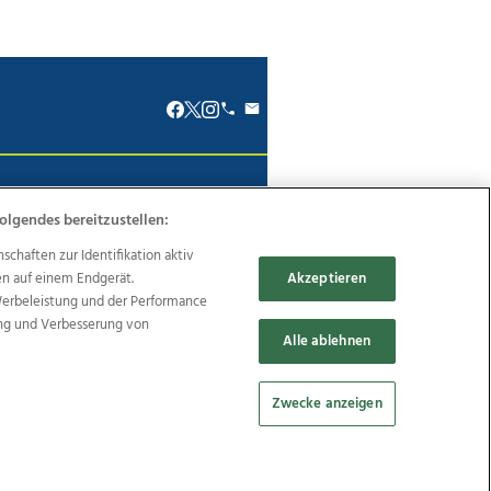
renkodex
Politische Werbung
olgendes bereitzustellen:
haften zur Identifikation aktiv
en auf einem Endgerät.
Akzeptieren
Werbeleistung und der Performance
Reise
Promenaden Galerien
ung und Verbesserung von
Alle ablehnen
Zwecke anzeigen
Cookie Einstellungen bearbeiten