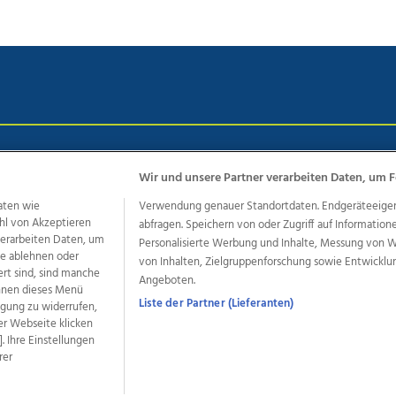
chutz
Impressum
AGB Anzeigekunden
AGB Website
Eh
Wir und unsere Partner verarbeiten Daten, um F
aten wie
Verwendung genauer Standortdaten. Endgeräteeigensc
hl von Akzeptieren
abfragen. Speichern von oder Zugriff auf Information
ere Angebote des Medienhauses Wimmer
 verarbeiten Daten, um
Personalisierte Werbung und Inhalte, Messung von 
dio
OÖNachrichten
OÖN Immobilien
OÖN Karriere
OÖN 
le ablehnen oder
von Inhalten, Zielgruppenforschung sowie Entwickl
ert sind, sind manche
ionaljobs
wasistlos.at
wirtrauern.at
Angeboten.
önnen dieses Menü
Liste der Partner (Lieferanten)
ligung zu widerrufen,
er Webseite klicken
. Ihre Einstellungen
developed by
11x11.net
rer