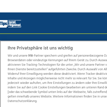
Wir über uns
Mediadaten
Kontakt
Jobs
Datens
Ihre Privatsphäre ist uns wichtig
Wir und unsere
918
-Partner speichern und greifen auf personenbezogene D
Browserdaten oder eindeutige Kennungen auf Ihrem Gerät zu. Durch Auswa
Weit
aktivieren Sie Tracking-Technologien für die unter „Wir und unsere Partner
TV1
di-mog-i.at
OÖNow
Ischler Woche
Life Ra
Ihnen Dienste bereitzustellen“ aufgeführten Zwecke. Durch Auswahl von Al
Widerruf Ihrer Einwilligung werden diese deaktiviert. Wenn Tracker deaktivi
Reg
Inhalte und Anzeigen möglicherweise nicht mehr so relevant für Sie. Sie k
jederzeit wieder aufrufen, um Ihre Einstellungen zu ändern oder Ihre Einwil
indem Sie auf den Link Cookie Einstellungen bearbeiten am unteren Rand d
[oder das schwebende Symbol unten links auf der Webseite, falls zutreffend]
Copyrights © 2026 Tips Zeitungs GmbH & Co KG
gelten innerhalb unseres Website. Weitere Informationen finden Sie in unse
Datenschutzerklärung.