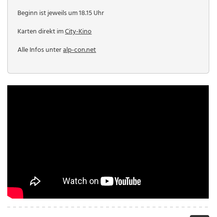
Beginn ist jeweils um 18.15 Uhr
Karten direkt im
City-Kino
Alle Infos unter
alp-con.net